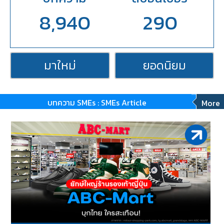
8,940
290
มาใหม่
ยอดนิยม
บทความ SMEs : SMEs Article
More