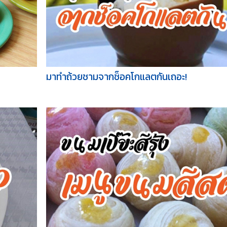
มาทำถ้วยชามจากช็อคโกแลตกันเถอะ!