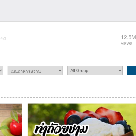
12.5M
442)