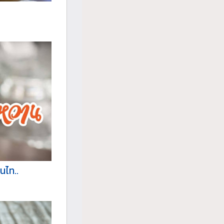
นไท..