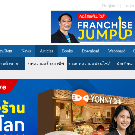
Register
|
Login
uy/Rent
News
Articles
Books
Download
Webboard
C
ามค้าขาย
บทความสร้างอาชีพ
รวมบทความแฟรนไชส์
นักเขียน