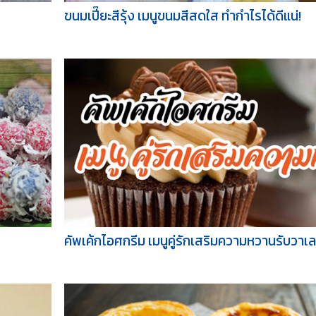
ขนมเปี๊ยะสีรุ้ง เมนูขนมสีสดใส ทำกำไรได้ดีแน่!
คัพเค้กไอศกรีม เมนูคู่รักเสริมความหวานรับวาเล