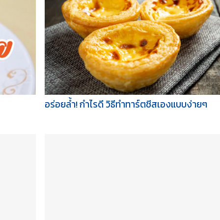
อร่อยล้ำ! กำไรดี วิธีทำทาร์ตชีสเองแบบง่ายๆ