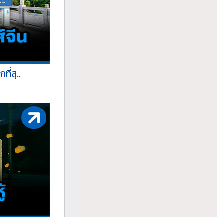
ี่สุ..