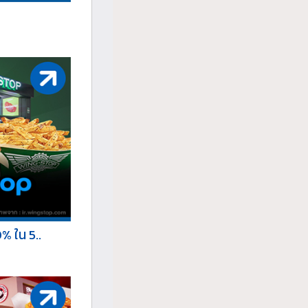
% ใน 5..