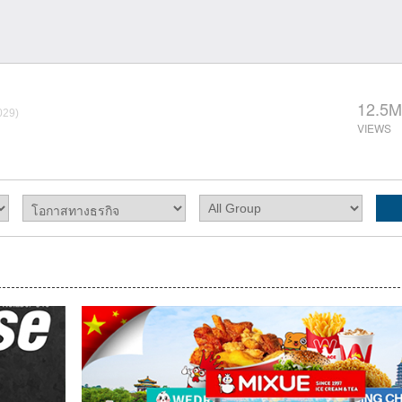
12.5M
029)