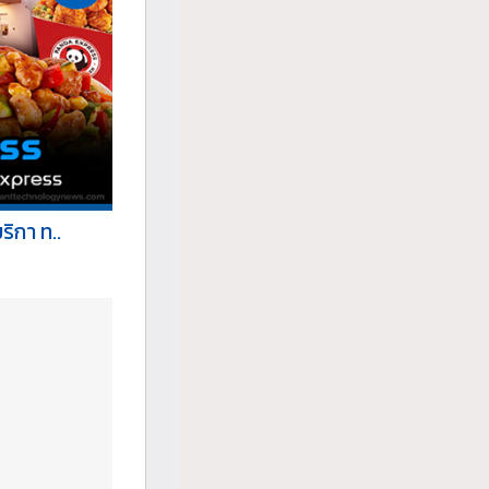
ิกา ท..