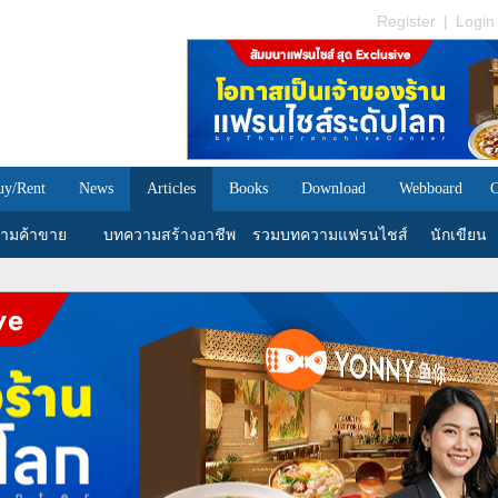
Register
|
Login
uy/Rent
News
Articles
Books
Download
Webboard
C
ามค้าขาย
บทความสร้างอาชีพ
รวมบทความแฟรนไชส์
นักเขียน