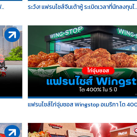
..
ระวัง! แฟรนไชส์จีนเต้าหู้ ระเบิดเวลาที่นักลงทุนไ..
แฟรนไชส์ไก่จุ่มซอส Wingstop อเมริกา โต 400