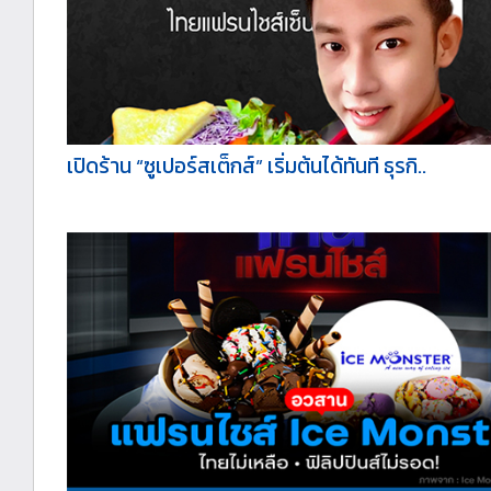
เปิดร้าน “ซูเปอร์สเต็กส์” เริ่มต้นได้ทันที ธุรกิ..