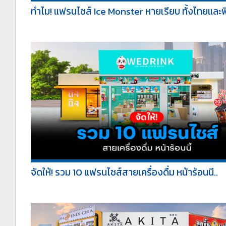
ทำไม! แฟรนไชส์ Ice Monster หายเรียบ ทั้งไทยและฟิ
จัดให้! รวม 10 แฟรนไชส์สายเครื่องดื่ม หน้าร้อนนี..