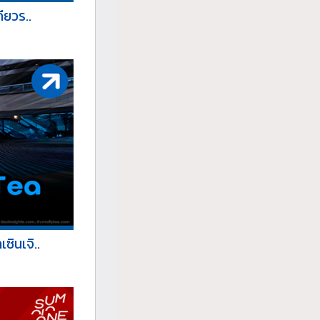
ียวร..
ินเจิ..