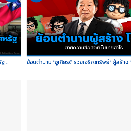
ฐ ..
ย้อนตำนาน "ชูเกียรติ รวยเจริญทรัพย์" ผู้สร้าง "