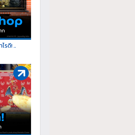
รดี! ..