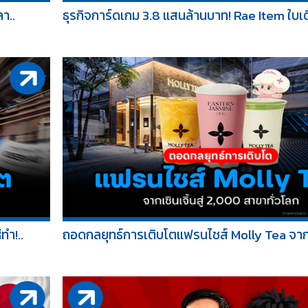
า..
ธุรกิจการ์ดเกม 3.8 แสนล้านบาท! Rae Item ใบเด
ทำ!..
ถอดกลยุทธ์การเติบโตแฟรนไชส์ Molly Tea จากเซ