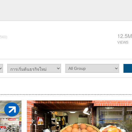
12.5M
4560)