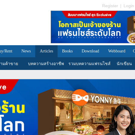
Register
|
Login
uy/Rent
News
Articles
Books
Download
Webboard
C
ามค้าขาย
บทความสร้างอาชีพ
รวมบทความแฟรนไชส์
นักเขียน