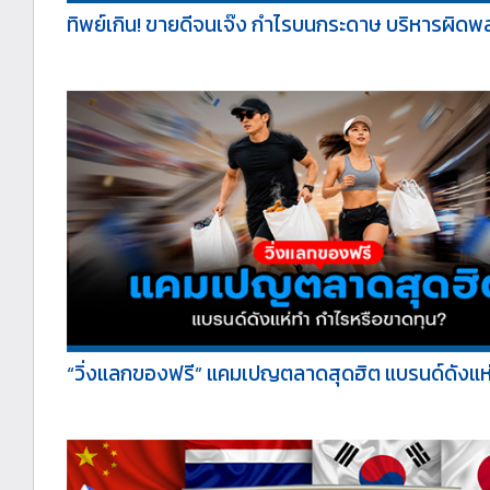
ทิพย์เกิน! ขายดีจนเจ๊ง กำไรบนกระดาษ บริหารผิดพล
“วิ่งแลกของฟรี” แคมเปญตลาดสุดฮิต แบรนด์ดังแห่