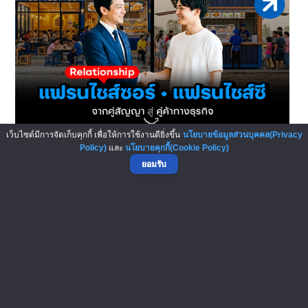
เว็บไซต์มีการจัดเก็บคุกกี้ เพื่อให้การใช้งานดียิ่งขึ้น
นโยบายข้อมูลส่วนบุคคล(Privacy
Relationship แฟรนไชส์ซอร์ VS...
Policy)
และ
นโยบายคุกกี้(Cookie Policy)
ในการทำธุรกิจระบบแฟรนไชส์ หลายคนมักมองว่ามันคือความ
ยอมรับ
สัมพันธ์แบบ ผู้ซื้อ-ผู้ขาย หรือ เจ...
หน้า
จาก 154
1
<<
<
>
>>
บทความ SMEs
4,561
บทความแฟรนไชส์
3,029