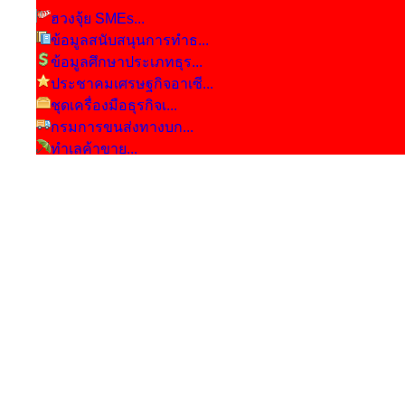
ฮวงจุ้ย SMEs...
ข้อมูลสนับสนุนการทำธ...
ข้อมูลศึกษาประเภทธุร...
ประชาคมเศรษฐกิจอาเซี...
ชุดเครื่องมือธุรกิจเ...
กรมการขนส่งทางบก...
ทำเลค้าขาย...
คู่มือด้านจดทะเบียนธ...
เกณฑ์มาตรฐานคุณภาพธุ...
รายชื่อธุรกิจที่ผ่าน...
SMEs ต้องรู้! โครงกา...
บทความ E-book ฟรี...
สถานการณ์โควิด19 (CO...