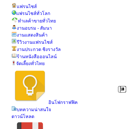
แฟรนไชส์
แฟรนไชส์ทั่วโลก
ทำเลค้าขายทั่วไทย
งานอบรม - สัมนา
งานแสดงสินค้า
รีวิวงานแฟรนไชส์
งานประกวด ชิงรางวัล
ร้านหนังสือออนไลน์
จัดเลี้ยงทั่วไทย
12
8
5
อินโฟกราฟฟิค
บทความน่าสนใจ
ดาวน์โหลด