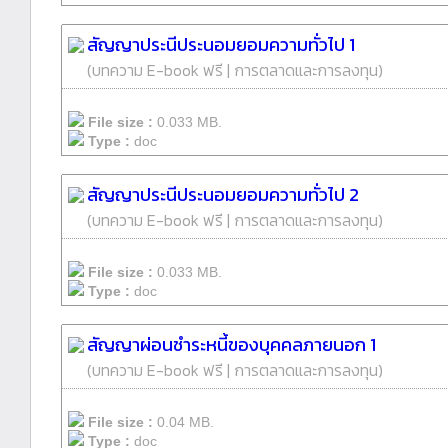
สัญญาประนีประนอมยอมความทั่วไป 1
(
บทความ E-book ฟรี
|
การตลาดและการลงทุน
)
File size :
0.033 MB.
Type :
doc
สัญญาประนีประนอมยอมความทั่วไป 2
(
บทความ E-book ฟรี
|
การตลาดและการลงทุน
)
File size :
0.033 MB.
Type :
doc
สัญญาผ่อนชำระหนี้ของบุคคลภายนอก 1
(
บทความ E-book ฟรี
|
การตลาดและการลงทุน
)
File size :
0.04 MB.
Type :
doc