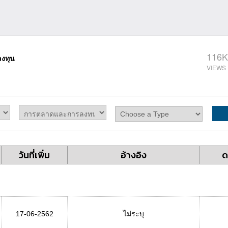
116K
งทุน
วันที่เพิ่ม
อ้างอิง
ด
17-06-2562
ไม่ระบุ