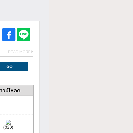
READ MORE
าวน์โหลด
(823)