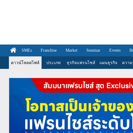
SMEs
Franchise
Market
Seminar
Events
B
ดาวน์โหลดไฟล์
ประเภท
ธุรกิจแฟรนไชส์
แผนธุรกิจ
ความรู