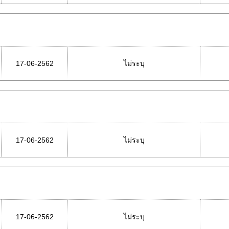
17-06-2562
ไม่ระบุ
17-06-2562
ไม่ระบุ
17-06-2562
ไม่ระบุ