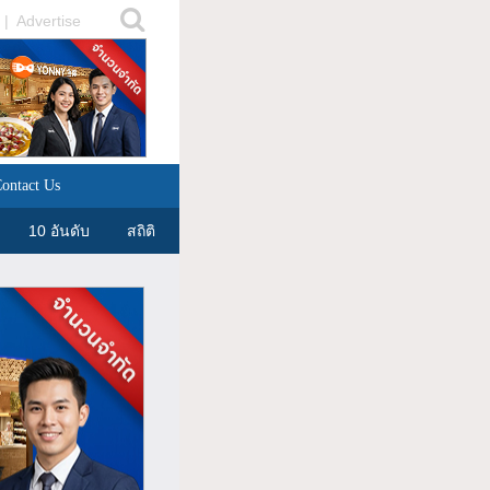
|
Advertise
ontact Us
10 อันดับ
สถิติ