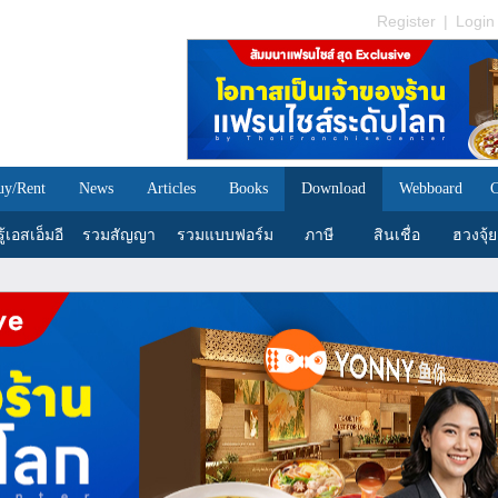
Register
|
Login
uy/Rent
News
Articles
Books
Download
Webboard
C
้เอสเอ็มอี
รวมสัญญา
รวมแบบฟอร์ม
ภาษี
สินเชื่อ
ฮวงจุ้ย