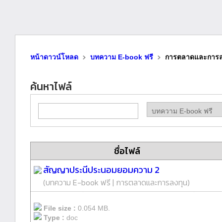
หน้าดาวน์โหลด
บทความ E-book ฟรี
การตลาดและการล
ค้นหาไฟล์
ชื่อไฟล์
สัญญาประนีประนอมยอมความ 2
(
บทความ E-book ฟรี
|
การตลาดและการลงทุน
)
File size :
0.054 MB.
Type :
doc