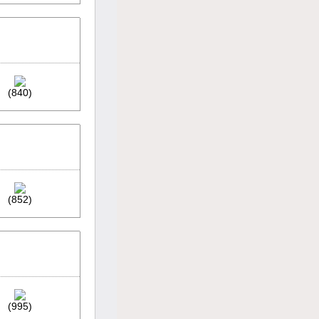
(840)
(852)
(995)