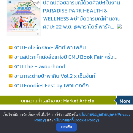
ปลดปล่อยอารมณ์ด้วยศิลปะ! ในงาน
PARADISE PARK HEALTH &
WELLNESS #บำบัดอารมณ์ผ่านงาน
ศิลปะ 22 พ.ย. @พาราไดซ์ พาร์ค...
งาน Hole in One: พัตต์ พา เพลิน
งานสัปดาห์หนังสือแห่งปี CMU Book Fair ครั้งที่ 29
งาน The Flavourhood
งาน กระต่ายป่าพากิน Vol.2 x เซ็นจันท์
งาน Foodies Fest by เพจแดกดึก
บทความทำเลค้าขาย : Market Article
More
โอกาสสู่การเป็นผู้ประกอบการสถานี
เว็บไซต์มีการจัดเก็บคุกกี้ เพื่อให้การใช้งานดียิ่งขึ้น
นโยบายข้อมูลส่วนบุคคล(Privacy
บริการน้ำมันเชลล์ บริษัทพลังงานระดับ
Policy)
และ
นโยบายคุกกี้(Cookie Policy)
ยอมรับ
โลก...