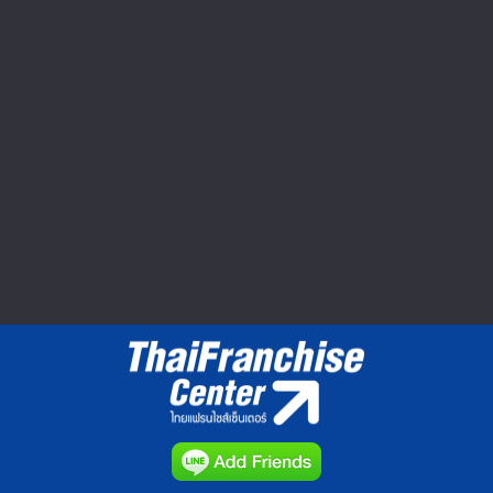
Seibu Shibuya ปิดตำนาน 60 ปี ยอด
หาย กำไรหด อดไปต่อ
ตลาดค้าปลีกในญี่ปุ่นมีมูลค่าประมาณ 160
ล้านเยนหรือประมาณ 1.8...
วีดีโอทำเลค้าขาย : Market Clip VDO
▲ GO TO TOP