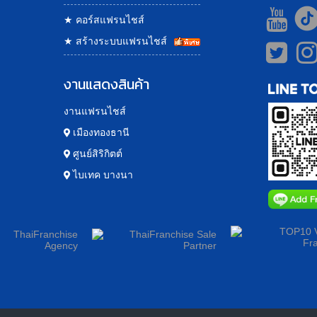
★
คอร์สแฟรนไชส์
★
สร้างระบบแฟรนไชส์
งานแสดงสินค้า
งานแฟรนไชส์
เมืองทองธานี
ศูนย์สิริกิตต์
ไบเทค บางนา