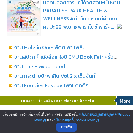
ปลดปล่อยอารมณ์ด้วยศิลปะ! ในงาน
PARADISE PARK HEALTH &
WELLNESS #บำบัดอารมณ์ผ่านงาน
ศิลปะ 22 พ.ย. @พาราไดซ์ พาร์ค...
งาน Hole in One: พัตต์ พา เพลิน
งานสัปดาห์หนังสือแห่งปี CMU Book Fair ครั้งที่ 29
งาน The Flavourhood
งาน กระต่ายป่าพากิน Vol.2 x เซ็นจันท์
งาน Foodies Fest by เพจแดกดึก
บทความทำเลค้าขาย : Market Article
More
โอกาสสู่การเป็นผู้ประกอบการสถานี
เว็บไซต์มีการจัดเก็บคุกกี้ เพื่อให้การใช้งานดียิ่งขึ้น
นโยบายข้อมูลส่วนบุคคล(Privacy
บริการน้ำมันเชลล์ บริษัทพลังงานระดับ
Policy)
และ
นโยบายคุกกี้(Cookie Policy)
ยอมรับ
โลก...