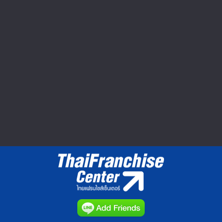
Seibu Shibuya ปิดตำนาน 60 ปี ยอด
หาย กำไรหด อดไปต่อ
ตลาดค้าปลีกในญี่ปุ่นมีมูลค่าประมาณ 160
ล้านเยนหรือประมาณ 1.8...
วีดีโอทำเลค้าขาย : Market Clip VDO
▲ GO TO TOP