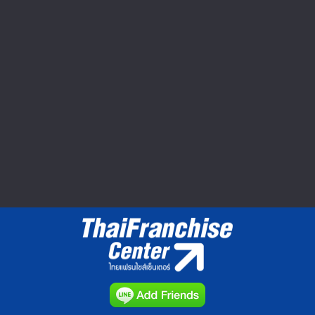
Seibu Shibuya ปิดตำนาน 60 ปี ยอด
หาย กำไรหด อดไปต่อ
ตลาดค้าปลีกในญี่ปุ่นมีมูลค่าประมาณ 160
ล้านเยนหรือประมาณ 1.8...
วีดีโอทำเลค้าขาย : Market Clip VDO
▲ GO TO TOP