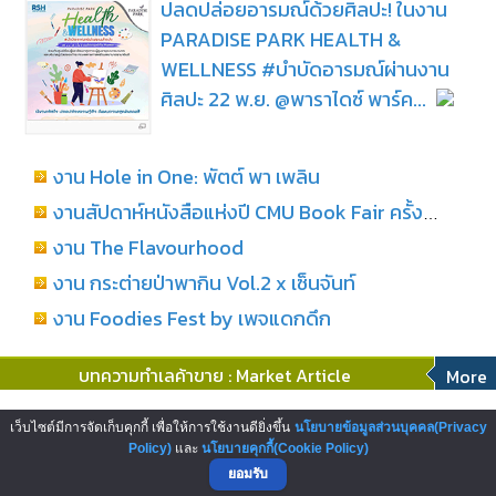
ปลดปล่อยอารมณ์ด้วยศิลปะ! ในงาน
PARADISE PARK HEALTH &
WELLNESS #บำบัดอารมณ์ผ่านงาน
ศิลปะ 22 พ.ย. @พาราไดซ์ พาร์ค...
งาน Hole in One: พัตต์ พา เพลิน
งานสัปดาห์หนังสือแห่งปี CMU Book Fair ครั้งที่ 29
งาน The Flavourhood
งาน กระต่ายป่าพากิน Vol.2 x เซ็นจันท์
งาน Foodies Fest by เพจแดกดึก
บทความทำเลค้าขาย : Market Article
More
โอกาสสู่การเป็นผู้ประกอบการสถานี
เว็บไซต์มีการจัดเก็บคุกกี้ เพื่อให้การใช้งานดียิ่งขึ้น
นโยบายข้อมูลส่วนบุคคล(Privacy
บริการน้ำมันเชลล์ บริษัทพลังงานระดับ
Policy)
และ
นโยบายคุกกี้(Cookie Policy)
ยอมรับ
โลก...