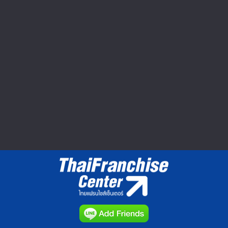
Seibu Shibuya ปิดตำนาน 60 ปี ยอด
หาย กำไรหด อดไปต่อ
ตลาดค้าปลีกในญี่ปุ่นมีมูลค่าประมาณ 160
ล้านเยนหรือประมาณ 1.8...
วีดีโอทำเลค้าขาย : Market Clip VDO
▲ GO TO TOP