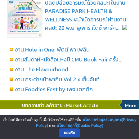
ปลดปล่อยอารมณ์ด้วยศิลปะ! ในงาน
PARADISE PARK HEALTH &
WELLNESS #บำบัดอารมณ์ผ่านงาน
ศิลปะ 22 พ.ย. @พาราไดซ์ พาร์ค...
งาน Hole in One: พัตต์ พา เพลิน
งานสัปดาห์หนังสือแห่งปี CMU Book Fair ครั้งที่ 29
งาน The Flavourhood
งาน กระต่ายป่าพากิน Vol.2 x เซ็นจันท์
งาน Foodies Fest by เพจแดกดึก
บทความทำเลค้าขาย : Market Article
More
โอกาสสู่การเป็นผู้ประกอบการสถานี
เว็บไซต์มีการจัดเก็บคุกกี้ เพื่อให้การใช้งานดียิ่งขึ้น
นโยบายข้อมูลส่วนบุคคล(Privacy
บริการน้ำมันเชลล์ บริษัทพลังงานระดับ
Policy)
และ
นโยบายคุกกี้(Cookie Policy)
ยอมรับ
โลก...