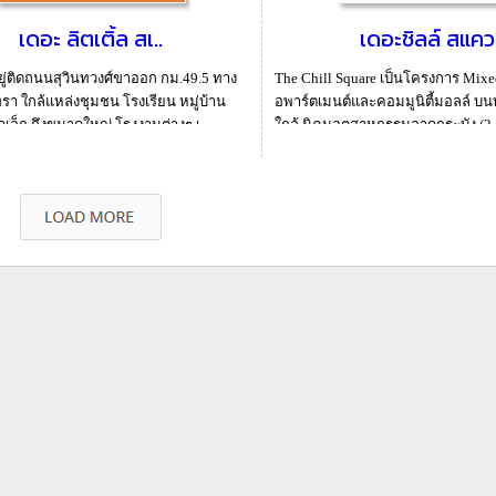
เดอะ ลิตเติ้ล สเ..
เดอะชิลล์ สแคว
ู่ติดถนนสุวินทวงศ์ขาออก กม.49.5 ทาง
The Chill Square เป็นโครงการ Mix
รา ใกล้แหล่งชุมชน โรงเรียน หมู่บ้าน
อพาร์ตเมนต์และคอมมูนิตี้มอลล์ บ
เล็ก ถึงขนาดใหญ่ โรงงานต่างๆ เ...
ใกล้ นิคมอุตสาหกรรมลาดกระบัง (2 ก