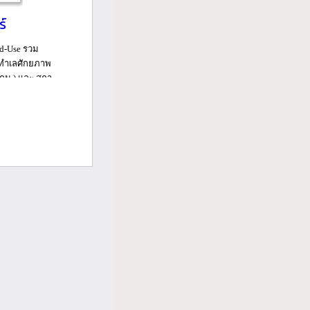
ร์
ed-Use รวม
นทำเลศักยภาพ
ม.) และ สถา...