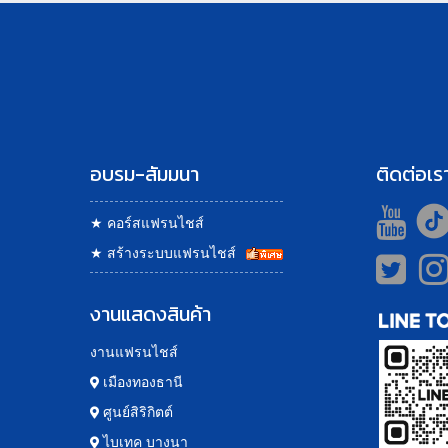
อบรม-สัมมนา
ติดต่อเร
★
คอร์สแฟรนไชส์
★
สร้างระบบแฟรนไชส์
งานแสดงสินค้า
งานแฟรนไชส์
เมืองทองธานี
ศูนย์สิริกิตต์
ไบเทค บางนา