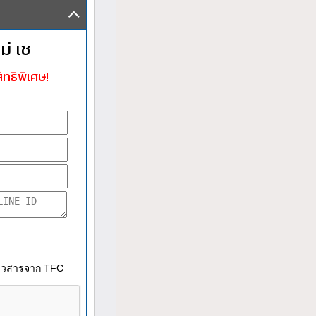
ม่ เช
ิทธิพิเศษ!
าวสารจาก TFC