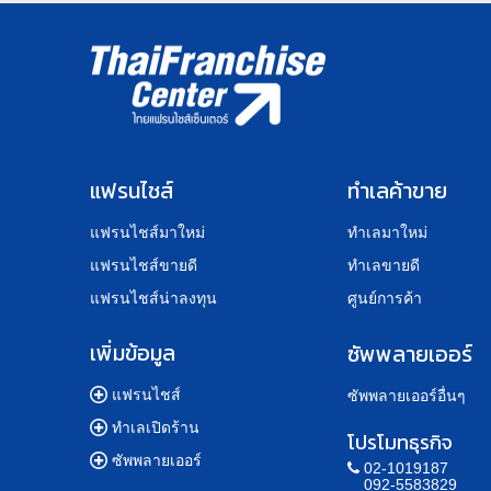
แฟรนไชส์
ทำเลค้าขาย
แฟรนไชส์มาใหม่
ทำเลมาใหม่
แฟรนไชส์ขายดี
ทำเลขายดี
แฟรนไชส์น่าลงทุน
ศูนย์การค้า
เพิ่มข้อมูล
ซัพพลายเออร์
แฟรนไชส์
ซัพพลายเออร์อื่นๆ
ทำเลเปิดร้าน
โปรโมทธุรกิจ
ซัพพลายเออร์
02-1019187
092-5583829