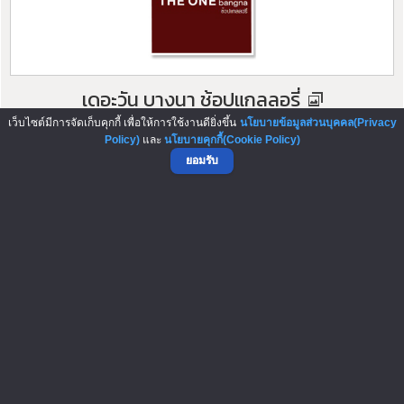
เดอะวัน บางนา ช้อปแกลลอรี่
เว็บไซต์มีการจัดเก็บคุกกี้ เพื่อให้การใช้งานดียิ่งขึ้น
นโยบายข้อมูลส่วนบุคคล(Privacy
เดอะวัน บางนา ช้อปแกลลอรี่ ช้อปร้านค้าหน้าโรงเรียนสาธิต
Policy)
และ
นโยบายคุกกี้(Cookie Policy)
มหาวิทยาลัยรามคำแหง 2 ติดถนนคู่ ...
ยอมรับ
ค่าเช่า 12,000 บาท
โทร.065-8758555
▲ GO TO TOP