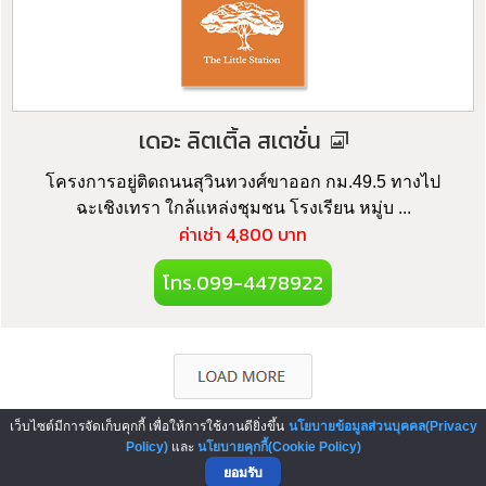
เดอะ ลิตเติ้ล สเตชั่น
โครงการอยู่ติดถนนสุวินทวงศ์ขาออก กม.49.5 ทางไป
ฉะเชิงเทรา ใกล้แหล่งชุมชน โรงเรียน หมู่บ ...
ค่าเช่า 4,800 บาท
โทร.099-4478922
เว็บไซต์มีการจัดเก็บคุกกี้ เพื่อให้การใช้งานดียิ่งขึ้น
นโยบายข้อมูลส่วนบุคคล(Privacy
Policy)
และ
นโยบายคุกกี้(Cookie Policy)
▲ GO TO TOP
ยอมรับ