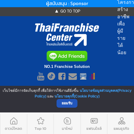
ผู้สนับสนุน : Sponsor
โครงกา
สร้าง
▲ GO TO TOP
อาชีพ
เพื่อ
ผู้มี
ราย
ได้
น้อย
NO.1 Franchise Solution
เว็บไซต์มีการจัดเก็บคุกกี้ เพื่อให้การใช้งานดียิ่งขึ้น
นโยบายข้อมูลส่วนบุคคล(Privacy
Policy)
และ
นโยบายคุกกี้(Cookie Policy)
ยอมรับ
ดาวน์โหลด
Top 10
มาใหม่
แฟรนไชส์
แผนธุรกิจ