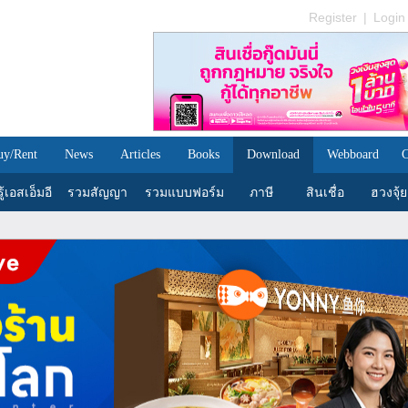
Register
|
Login
uy/Rent
News
Articles
Books
Download
Webboard
C
้เอสเอ็มอี
รวมสัญญา
รวมแบบฟอร์ม
ภาษี
สินเชื่อ
ฮวงจุ้ย