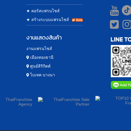
★
คอร์สแฟรนไชส์
★
สร้างระบบแฟรนไชส์
งานแสดงสินค้า
งานแฟรนไชส์
เมืองทองธานี
ศูนย์สิริกิตต์
ไบเทค บางนา