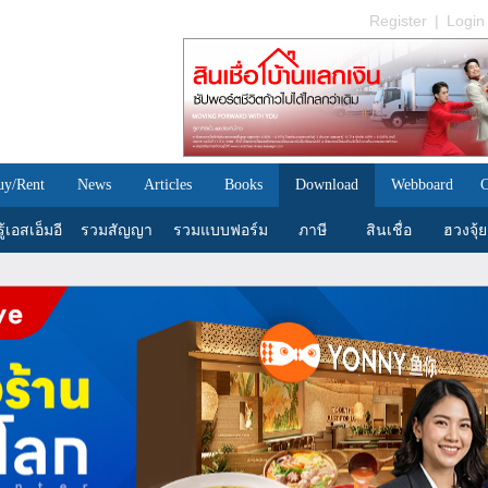
Register
|
Login
uy/Rent
News
Articles
Books
Download
Webboard
C
้เอสเอ็มอี
รวมสัญญา
รวมแบบฟอร์ม
ภาษี
สินเชื่อ
ฮวงจุ้ย