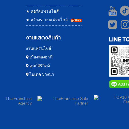
★
คอร์สแฟรนไชส์
★
สร้างระบบแฟรนไชส์
งานแสดงสินค้า
งานแฟรนไชส์
เมืองทองธานี
ศูนย์สิริกิตต์
ไบเทค บางนา