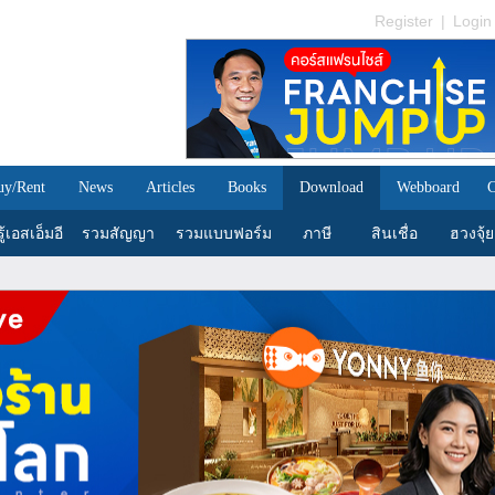
Register
|
Login
uy/Rent
News
Articles
Books
Download
Webboard
C
้เอสเอ็มอี
รวมสัญญา
รวมแบบฟอร์ม
ภาษี
สินเชื่อ
ฮวงจุ้ย