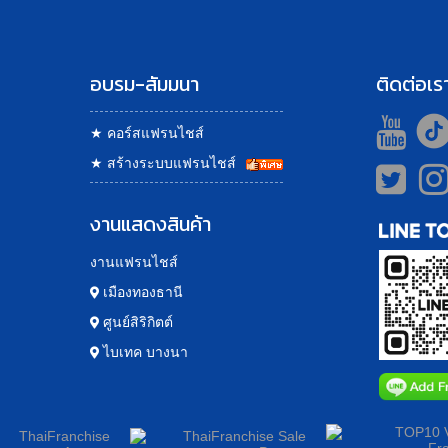
อบรม-สัมมนา
ติดต่อเร
★
คอร์สแฟรนไชส์
★
สร้างระบบแฟรนไชส์
งานแสดงสินค้า
งานแฟรนไชส์
เมืองทองธานี
ศูนย์สิริกิตต์
ไบเทค บางนา