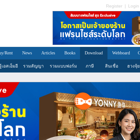
Register
|
Login
uy/Rent
News
Articles
Books
Download
Webboard
C
้เอสเอ็มอี
รวมสัญญา
รวมแบบฟอร์ม
ภาษี
สินเชื่อ
ฮวงจุ้ย