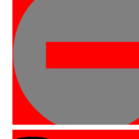
ร้านค้า SMEs Shop
อาคารสำนักงานให้เช่า
โรงงาน - คลังสินค้า
นิคมอุตสาหกรรม
สนับสนุน SMEs
สถิติธุรกิจแฟรนไชส์
จดหมายข่าว
ผลตอบรับ
งานวันเส้นทางเศรษฐีค...