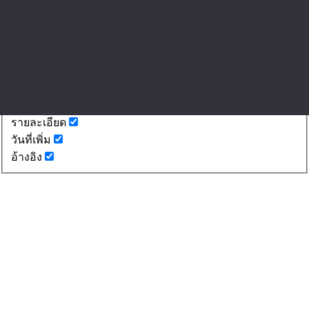
ดาวน์โหลด
การศึกษา
Top 10
มาใหม่
งาน SME Thailand Exp...
แฟรนไชส์
แผนธุรกิจ
รายละเอียด
ธุรกิจการแพทย์
วันที่เพิ่ม
อ้างอิง
อสังหาฯ • ค้าปลีก