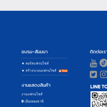
อบรม-สัมมนา
ติดต่อเร
★
คอร์สแฟรนไชส์
★
สร้างระบบแฟรนไชส์
งานแสดงสินค้า
งานแฟรนไชส์
เมืองทองธานี