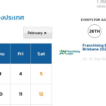
1.3M
างประเทศ
EVENTS FOR JU
26TH
February ►
Franchising 
Brisbane 20
hu
Fri
Sat
26 - 27 July 20
3
4
5
10
11
12