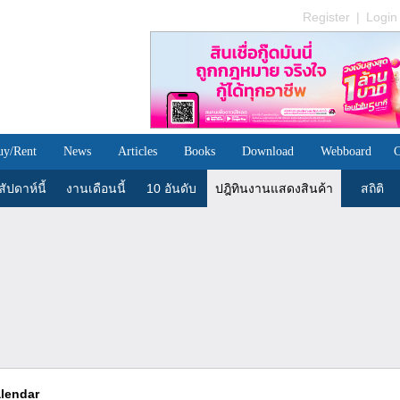
Register
|
Login
uy/Rent
News
Articles
Books
Download
Webboard
C
ัปดาห์นี้
งานเดือนนี้
10 อันดับ
ปฎิทินงานแสดงสินค้า
สถิติ
alendar