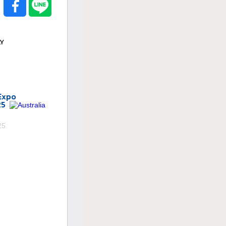
LY
Expo
25
25