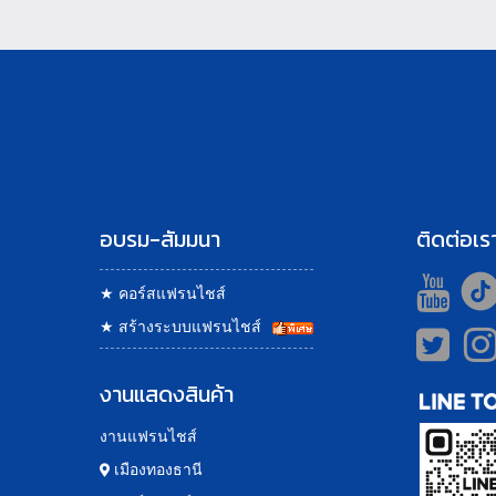
อบรม-สัมมนา
ติดต่อเร
★
คอร์สแฟรนไชส์
★
สร้างระบบแฟรนไชส์
งานแสดงสินค้า
งานแฟรนไชส์
เมืองทองธานี