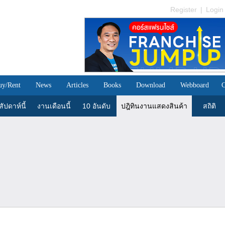
Register
|
Login
uy/Rent
News
Articles
Books
Download
Webboard
C
ัปดาห์นี้
งานเดือนนี้
10 อันดับ
ปฎิทินงานแสดงสินค้า
สถิติ