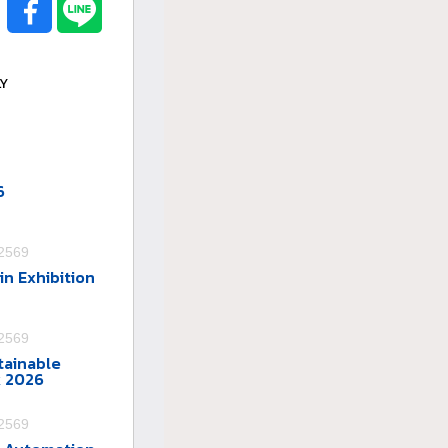
LY
6
 2569
in Exhibition
 2569
tainable
k 2026
 2569