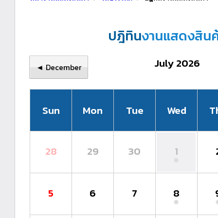
ปฎิทิน
งานแสดงสินค
July 2026
◄ December
Sun
Mon
Tue
Wed
T
28
29
30
1
5
6
7
8