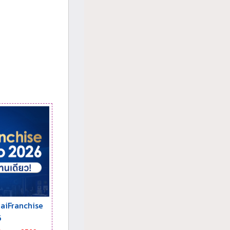
aiFranchise
6