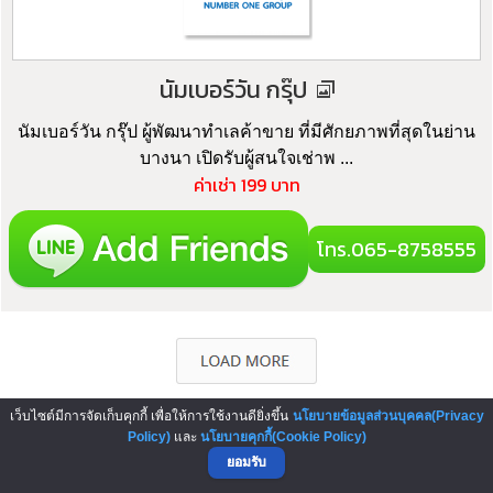
นัมเบอร์วัน กรุ๊ป
นัมเบอร์วัน กรุ๊ป ผู้พัฒนาทำเลค้าขาย ที่มีศักยภาพที่สุดในย่าน
บางนา เปิดรับผู้สนใจเช่าพ ...
ค่าเช่า 199 บาท
โทร.065-8758555
เว็บไซต์มีการจัดเก็บคุกกี้ เพื่อให้การใช้งานดียิ่งขึ้น
นโยบายข้อมูลส่วนบุคคล(Privacy
Policy)
และ
นโยบายคุกกี้(Cookie Policy)
▲ GO TO TOP
ยอมรับ