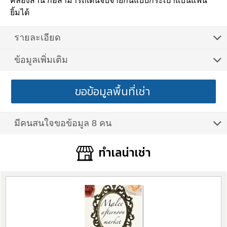
คลองสาน ก้อสามารถเดินจับจ่ายกันแบบกระเป๋าแบนแฟน
ยิ้มได้
รายละเอียด
ข้อมูลเพิ่มเติม
ขอข้อมูลพื้นที่เช่า
มีคนสนใจขอข้อมูล 8 คน
ทำเลน่าเช่า