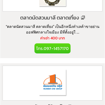
ตลาดนัดสวนมาลี ตลาดเที่ยง
“ตลาดนัดสวนมาลี ตลาดเที่ยง” เป็นอีกหนึ่งทำเลค้าขายย่าน
ออฟฟิศกลางใจเมือง มีที่ตั้งอยู่ใ ...
ค่าเช่า 400 บาท
โทร.097-1457170