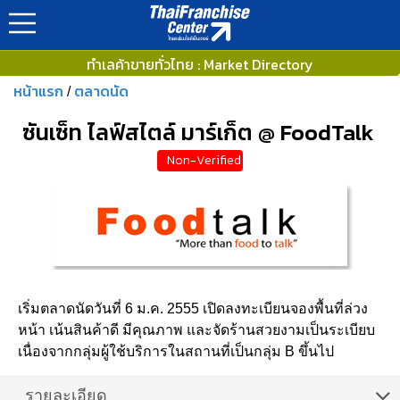
ทำเลค้าขายทั่วไทย : Market Directory
หน้าแรก
ตลาดนัด
/
ซันเซ็ท ไลฟ์สไตล์ มาร์เก็ต @ FoodTalk
Non-Verified
เริ่มตลาดนัดวันที่ 6 ม.ค. 2555 เปิดลงทะเบียนจองพื้นที่ล่วง
หน้า เน้นสินค้าดี มีคุณภาพ และจัดร้านสวยงามเป็นระเบียบ
เนื่องจากกลุ่มผู้ใช้บริการในสถานที่เป็นกลุ่ม B ขึ้นไป
รายละเอียด