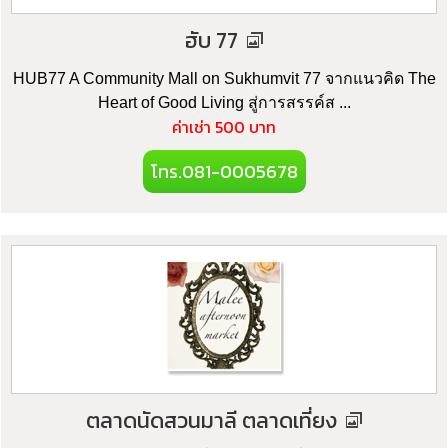
ฮับ 77
HUB77 A Community Mall on Sukhumvit 77 จากแนวคิด The
Heart of Good Living สู่การสรรค์ส ...
ค่าเช่า 500 บาท
โทร.081-0005678
ตลาดนัดสวนมาลี ตลาดเที่ยง