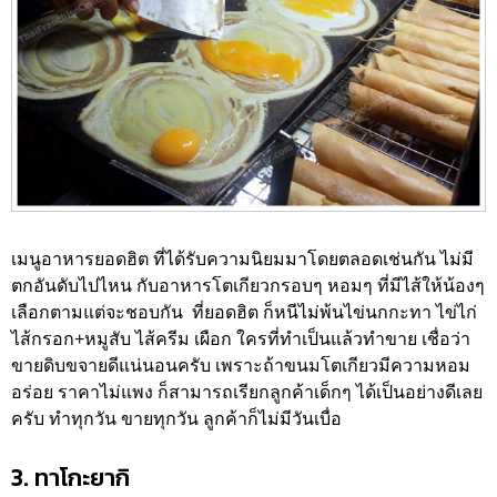
เมนูอาหารยอดฮิต ที่ได้รับความนิยมมาโดยตลอดเช่นกัน ไม่มี
ตกอันดับไปไหน กับอาหารโตเกียวกรอบๆ หอมๆ ที่มีไส้ให้น้องๆ
เลือกตามแต่จะชอบกัน ที่ยอดฮิต ก็หนีไม่พ้นไข่นกกะทา ไข่ไก่
ไส้กรอก+หมูสับ ไส้ครีม เผือก ใครที่ทำเป็นแล้วทำขาย เชื่อว่า
ขายดิบขจายดีแน่นอนครับ เพราะถ้าขนมโตเกียวมีความหอม
อร่อย ราคาไม่แพง ก็สามารถเรียกลูกค้าเด็กๆ ได้เป็นอย่างดีเลย
ครับ ทำทุกวัน ขายทุกวัน ลูกค้าก็ไม่มีวันเบื่อ
3. ทาโกะยากิ