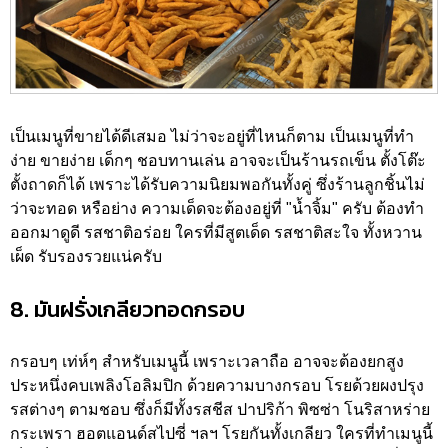
เป็นเมนูที่ขายได้ดีเสมอ ไม่ว่าจะอยู่ที่ไหนก็ตาม เป็นเมนูที่ทำ
ง่าย ขายง่าย เด็กๆ ชอบทานเล่น อาจจะเป็นร้านรถเข็น ตั้งโต๊ะ
ตั้งถาดก็ได้ เพราะได้รับความนิยมพอกันทั้งคู่ ซึ่งร้านลูกชิ้นไม่
ว่าจะทอด หรือย่าง ความเด็ดจะต้องอยู่ที่ "น้ำจิ้ม" ครับ ต้องทำ
ออกมาดูดี รสชาติอร่อย ใครที่มีสูตเด็ด รสชาติสะใจ ทั้งหวาน
เผ็ด รับรองรวยแน่ครับ
8. มันฝรั่งเกลียวทอดกรอบ
กรอบๆ เท่ห์ๆ สำหรับเมนูนี้ เพราะเวลาถือ อาจจะต้องยกสูง
ประหนึ่งคบเพลิงโอลิมปิก ด้วยความบางกรอบ โรยด้วยผงปรุง
รสต่างๆ ตามชอบ ซึ่งก็มีทั้งรสชีส ปาปริก้า พิซซ่า โนริสาหร่าย
กระเพรา ฮอตแอนด์สไปซี่ ฯลฯ โรยกันทั้งเกลียว ใครที่ทำเมนูนี้