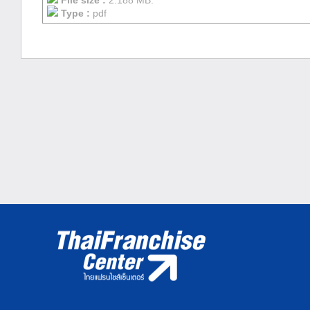
File size :
2.188 MB.
Type :
pdf