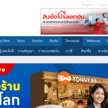
Register
|
Login
uy/Rent
News
Articles
Books
Download
Webboard
C
้เอสเอ็มอี
รวมสัญญา
รวมแบบฟอร์ม
ภาษี
สินเชื่อ
ฮวงจุ้ย