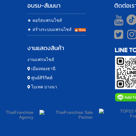
อบรม-สัมมนา
ติดต่อเร
★
คอร์สแฟรนไชส์
★
สร้างระบบแฟรนไชส์
งานแสดงสินค้า
งานแฟรนไชส์
เมืองทองธานี
ศูนย์สิริกิตต์
ไบเทค บางนา