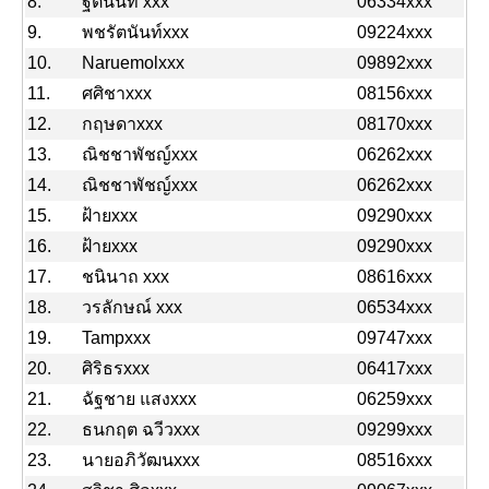
8.
ฐิตินันท์ xxx
06334xxx
9.
พชรัตนันท์xxx
09224xxx
10.
Naruemolxxx
09892xxx
11.
ศศิชาxxx
08156xxx
12.
กฤษดาxxx
08170xxx
13.
ณิชชาพัชญ์xxx
06262xxx
14.
ณิชชาพัชญ์xxx
06262xxx
15.
ฝ้ายxxx
09290xxx
16.
ฝ้ายxxx
09290xxx
17.
ชนินาถ xxx
08616xxx
18.
วรลักษณ์ xxx
06534xxx
19.
Tampxxx
09747xxx
20.
ศิริธรxxx
06417xxx
21.
ฉัฐชาย แสงxxx
06259xxx
22.
ธนกฤต ฉวีวxxx
09299xxx
23.
นายอภิวัฒนxxx
08516xxx