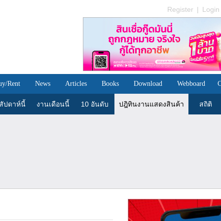
Register
|
Login
uy/Rent
News
Articles
Books
Download
Webboard
C
ัปดาห์นี้
งานเดือนนี้
10 อันดับ
ปฎิทินงานแสดงสินค้า
สถิติ