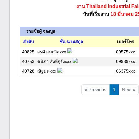
งาน Thailand Industrial Fai
วันที่เริ่มงาน
18 มีนาคม 2
รายชื่อผู้ จองบูธ
ลำดับ
ชื่อ-นามสกุล
เบอร์โทร
40825
อรดี สมถวิลxxx
09575xxx
40753
ชนิภา สิงห์กุรังxxx
09989xxx
40728
ณัฐมนxxx
06375xxx
« Previous
1
Next »