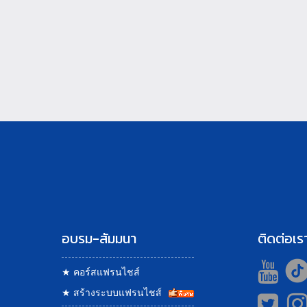
อบรม-สัมมนา
ติดต่อเร
★
คอร์สแฟรนไชส์
★
สร้างระบบแฟรนไชส์