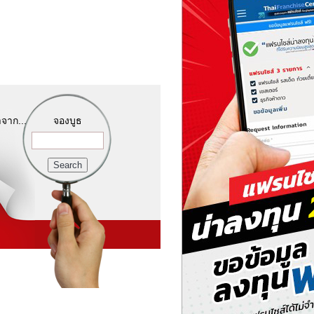
จาก...
จองบูธ