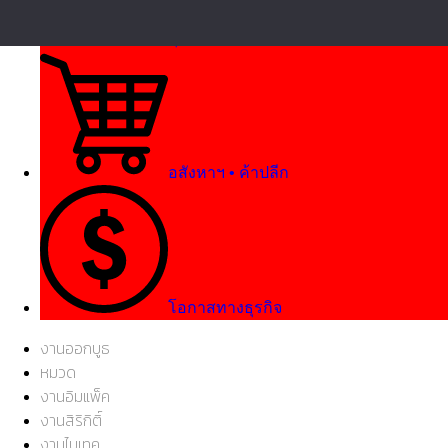
ธุรกิจการแพทย์
อสังหาฯ • ค้าปลีก
โอกาสทางธุรกิจ
งานออกบูธ
หมวด
งานอิมแพ็ค
งานสิริกิติ์
งานไบเทค