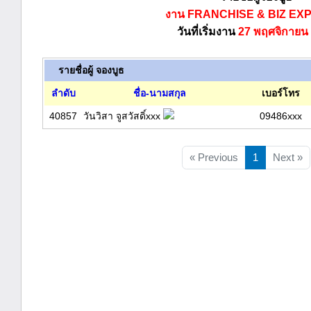
งาน FRANCHISE & BIZ EXP
วันที่เริ่มงาน
27 พฤศจิกายน
รายชื่อผู้ จองบูธ
ลำดับ
ชื่อ-นามสกุล
เบอร์โทร
40857
วันวิสา จูสวัสดิ์xxx
09486xxx
« Previous
1
Next »