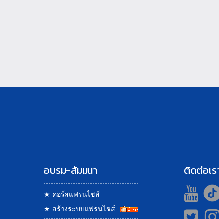
อบรม-สัมมนา
ติดต่อเร
★
คอร์สแฟรนไชส์
★
สร้างระบบแฟรนไชส์