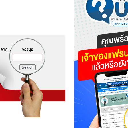
จาก...
จองบูธ