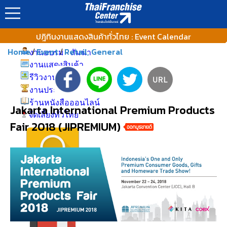
แฟรนไชส์
แฟรนไชส์ทั่วโลก
ปฎิทินงานแสดงสินค้าทั่วไทย : Event Calendar
ทำเลค้าขายทั่วไทย
Home
Event
Retail, General
/
/
งานอบรม - สัมนา
งานแสดงสินค้า
รีวิวงานแฟรนไชส์
งานประกวด ชิงรางวัล
ร้านหนังสือออนไลน์
Jakarta International Premium Products
จัดเลี้ยงทั่วไทย
Fair 2018 (JIPREMIUM)
อินโฟกราฟฟิค
บทความน่าสนใจ
ดาวน์โหลด