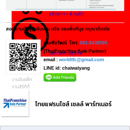
อสังหาฯ • ค้าปลีก
สอบถามข้อมูลเพิ่มเติม หรือ จองพื้นที่บูธ กรุณาติดต่อ
คุณชัยวัฒน์ โทร.
081-6438595
(ThaiFranchise Sale Partner)
โอกาสทางธุรกิจ
email :
worldtfc@gmail.com
งานออกบูธ
LINE id: chaiwatyang
หมวด
งานอิมแพ็ค
งานสิริกิติ์
งานไบเทค
ไทยแฟรนไชส์ เชลล์ พาร์ทเนอร์