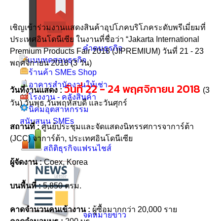
เชิญเข้าร่วมงานแสดงสินค้าอุปโภคบริโภคระดับพรีเมี่ยมที่
ประเทศอินโดนีเซีย ในงานที่ชื่อว่า “Jakarta International
คำคมธุรกิจ
Premium Products Fair 2018 (JIPREMIUM) วันที่ 21 - 23
แบบทดสอบธุรกิจ
พฤศจิกายน 2018 (3 วัน)
ร้านค้า SMEs Shop
อาคารสำนักงานให้เช่า
วันที่ 22 - 24 พฤศจิกายน 2018
วันที่งานแสดง :
(3
โรงงาน - คลังสินค้า
วัน) วันพุธ,วันพฤหัสบดี และวันศุกร์
นิคมอุตสาหกรรม
สนับสนุน SMEs
สถานที่ :
ศูนย์ประชุมและจัดแสดงนิทรรศการจาการ์ต้า
(JCC) จาการ์ต้า, ประเทศอินโดนีเซีย
สถิติธุรกิจแฟรนไชส์
ผู้จัดงาน :
Coex, Korea
บนพื้นที่ :
5,850 ตรม.
คาดจำนวนคนเข้างาน :
ผู้ซื้อมากกว่า 20,000 ราย
จดหมายข่าว