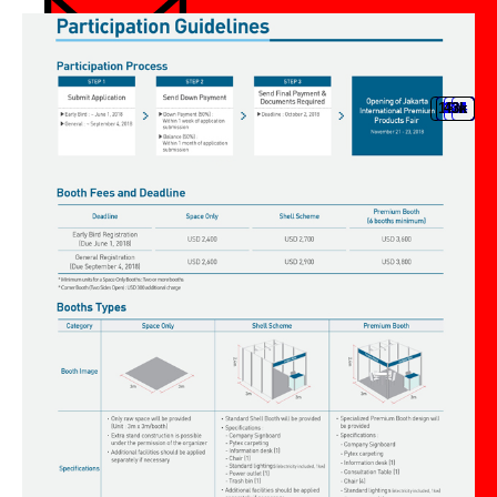
บริการ • งานพิมพ์
16m
28k
13k
43k
24
1
การศึกษา
ธุรกิจการแพทย์