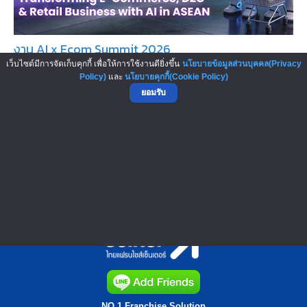
งาน AI x Ecom Summit 2026
เว็บไซต์มีการจัดเก็บคุกกี้ เพื่อให้การใช้งานดียิ่งขึ้น
นโยบายข้อมูลส่วนบุคคล(Privacy
เทคโนโลยีปัญญาประดิษฐ์ (AI) กำลังเข้ามาเปลี่ยนแปลงรูป
Policy)
และ
นโยบายคุกกี้(Cookie Policy)
แบบการแข่งขันของธุรกิจอีคอม...
ยอมรับ
▲ GO TO TOP
NO.1 Franchise Solution