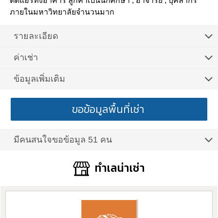
ติดแอร์ทั้งอาคาร ลูกค้าเป็นนักศึกษา , อาจารย์ , บุคลากร
ภายในมหาวิทยาลัยจำนวนมาก
รายละเอียด
ค่าเช่า
ข้อมูลเพิ่มเติม
ขอข้อมูลพื้นที่เช่า
มีคนสนใจขอข้อมูล 51 คน
ทำเลน่าเช่า