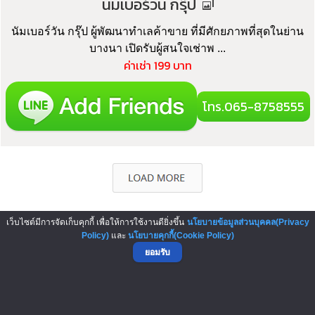
นัมเบอร์วัน กรุ๊ป
นัมเบอร์วัน กรุ๊ป ผู้พัฒนาทำเลค้าขาย ที่มีศักยภาพที่สุดในย่าน
บางนา เปิดรับผู้สนใจเช่าพ ...
ค่าเช่า 199 บาท
โทร.065-8758555
เว็บไซต์มีการจัดเก็บคุกกี้ เพื่อให้การใช้งานดียิ่งขึ้น
นโยบายข้อมูลส่วนบุคคล(Privacy
Policy)
และ
นโยบายคุกกี้(Cookie Policy)
▲ GO TO TOP
ยอมรับ