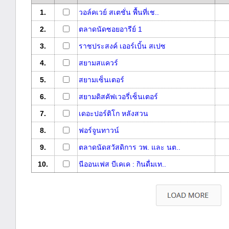
1.
วอล์คเวย์ สเตชั่น พื้นที่เช..
2.
ตลาดนัดซอยอารีย์ 1
3.
ราชประสงค์ เออร์เบิ้น สเปซ
4.
สยามสแควร์
5.
สยามเซ็นเตอร์
6.
สยามดิสคัฟเวอรี่เซ็นเตอร์
7.
เดอะปอร์ติโก หลังสวน
8.
ฟอร์จูนทาวน์
9.
ตลาดนัดสวัสดิการ วพ. และ นต..
10.
นีออนเฟส บีเคเค : กินดื่มเท..