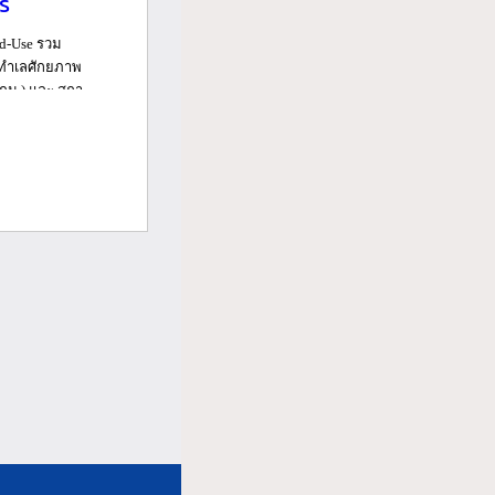
ร์
ed-Use รวม
นทำเลศักยภาพ
ม.) และ สถา...