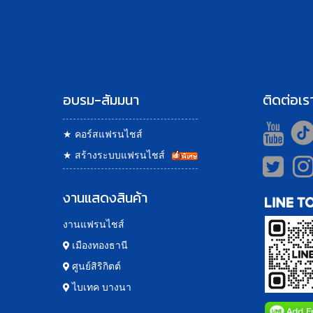
อบรม-สัมมนา
ติดต่อเร
★
คอร์สแฟรนไชส์
★
สร้างระบบแฟรนไชส์
งานแสดงสินค้า
งานแฟรนไชส์
เมืองทองธานี
ศูนย์สิริกิตต์
ไบเทค บางนา