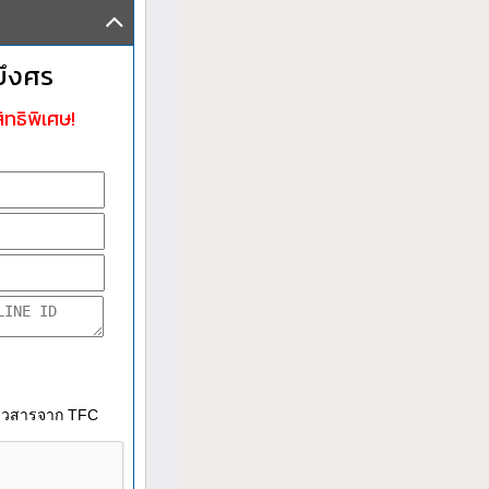
บึงศร
ิทธิพิเศษ!
าวสารจาก TFC