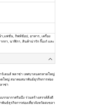
า,แฟชั่น, กิฟท์ช้อป, อาหาร, เครื่อง
กกา, นาฬิกา, สินค้าน่ารัก กิ๊บเก๋ และ
ลีการ์เดนส์ พลาซ่า เทศบาลนครหาดใหญ่
าดใหญ่ สมาคมสมาพันธ์ธุรกิจการท่อง
พลาซ่า
ในบรรยากาศริม
บึง ร่วมสร้างสรรค์สิ่งดี
ันธ์ธุรกิจการท่
องเที่ยวจังหวัดสงขลา