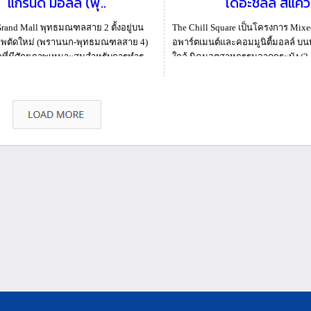
แกรนด์ มอลล์ (พุ..
เดอะชิลล์ สแคว
rand Mall พุทธมณฑลสาย 2 ตั้งอยู่บน
The Chill Square เป็นโครงการ Mix
พตัดใหม่ (พรานนก-พุทธมณฑลสาย 4)
อพาร์ตเมนต์และคอมมูนิตี้มอลล์ บ
เลที่มีศักยภาพเหมาะสมสำหรับการทำธุ
ใกล้ นิคมอุตสาหกรรมลาดกระบัง (2 ก