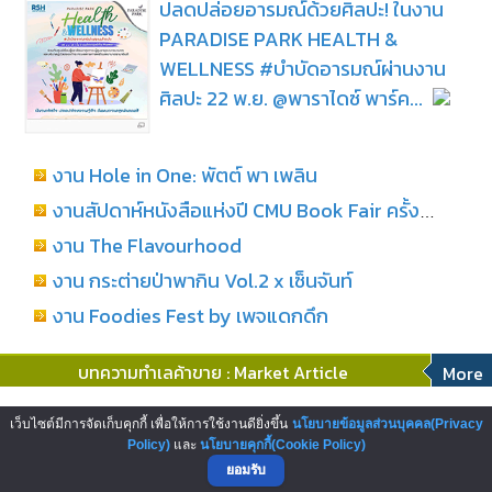
ปลดปล่อยอารมณ์ด้วยศิลปะ! ในงาน
PARADISE PARK HEALTH &
WELLNESS #บำบัดอารมณ์ผ่านงาน
ศิลปะ 22 พ.ย. @พาราไดซ์ พาร์ค...
งาน Hole in One: พัตต์ พา เพลิน
งานสัปดาห์หนังสือแห่งปี CMU Book Fair ครั้งที่ 29
งาน The Flavourhood
งาน กระต่ายป่าพากิน Vol.2 x เซ็นจันท์
งาน Foodies Fest by เพจแดกดึก
บทความทำเลค้าขาย : Market Article
More
โอกาสสู่การเป็นผู้ประกอบการสถานี
เว็บไซต์มีการจัดเก็บคุกกี้ เพื่อให้การใช้งานดียิ่งขึ้น
นโยบายข้อมูลส่วนบุคคล(Privacy
บริการน้ำมันเชลล์ บริษัทพลังงานระดับ
Policy)
และ
นโยบายคุกกี้(Cookie Policy)
ยอมรับ
โลก...