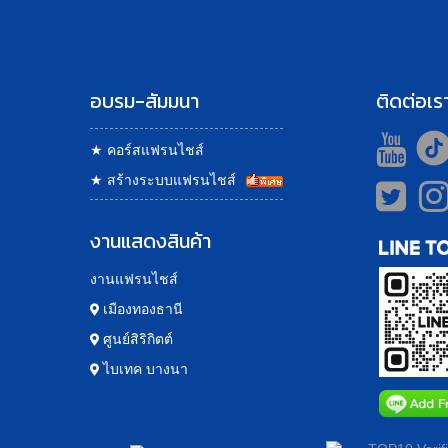
อบรม-สัมมนา
ติดต่อเร
★
คอร์สแฟรนไชส์
★
สร้างระบบแฟรนไชส์
งานแสดงสินค้า
งานแฟรนไชส์
เมืองทองธานี
ศูนย์สิริกิตต์
ไบเทค บางนา