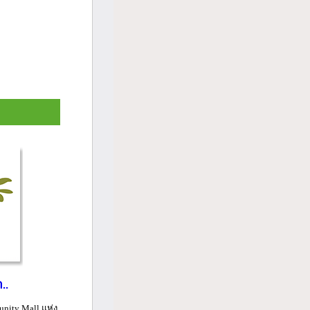
..
nity Mall แห่ง