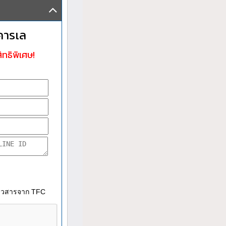
คารเล
ิทธิพิเศษ!
าวสารจาก TFC