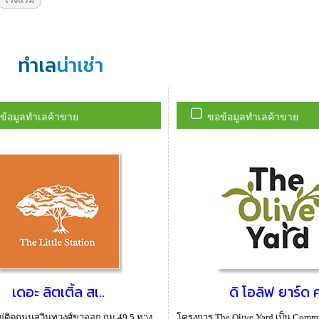
ทำเล
น่าเช่า
ข้อมูลทำเลค้าขาย
ขอข้อมูลทำเลค้าขาย
เดอะ ลิตเติ้ล สเ..
ดิ โอลิฟ ยาร์ด ค
ู่ติดถนนสุวินทวงศ์ขาออก กม.49.5 ทาง
โครงการ The Olive Yard เป็น Commu