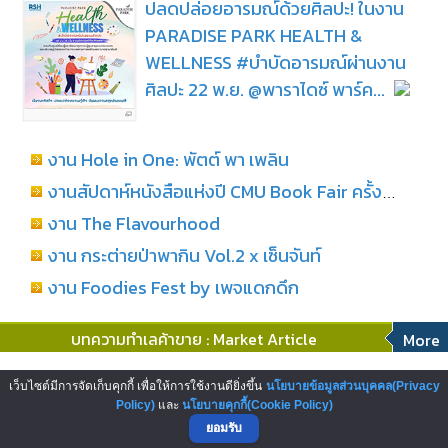
ปลดปล่อยอารมณ์ด้วยศิลปะ! ในงาน
PARADISE PARK HEALTH &
WELLNESS #บำบัดอารมณ์ผ่านงาน
ศิลปะ 22 พ.ย. @พาราไดซ์ พาร์ค...
งาน Hole in One: พัตต์ พา เพลิน
งานสัปดาห์หนังสือแห่งปี CMU Book Fair ครั้งที่ 29
งาน The Flavourhood
งาน กระต่ายป่าพากิน Vol.2 x เซ็นจันท์
งาน Foodies Fest by เพจแดกดึก
บทความทำเลค้าขาย : Market Article
More
โอกาสสู่การเป็นผู้ประกอบการสถานี
เว็บไซต์มีการจัดเก็บคุกกี้ เพื่อให้การใช้งานดียิ่งขึ้น
นโยบายข้อมูลส่วนบุคคล(Privacy
บริการน้ำมันเชลล์ บริษัทพลังงานระดับ
Policy)
และ
นโยบายคุกกี้(Cookie Policy)
ยอมรับ
โลก...