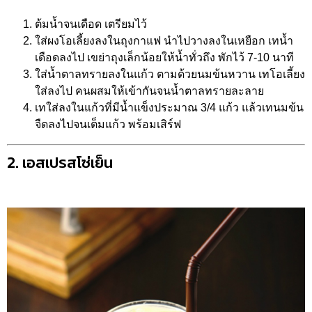
ต้มน้ำจนเดือด เตรียมไว้
ใส่ผงโอเลี้ยงลงในถุงกาแฟ นำไปวางลงในเหยือก เทน้ำ
เดือดลงไป เขย่าถุงเล็กน้อยให้น้ำทั่วถึง พักไว้ 7-10 นาที
ใส่น้ำตาลทรายลงในแก้ว ตามด้วยนมข้นหวาน เทโอเลี้ยง
ใส่ลงไป คนผสมให้เข้ากันจนน้ำตาลทรายละลาย
เทใส่ลงในแก้วที่มีน้ำแข็งประมาณ 3/4 แก้ว แล้วเทนมข้น
จืดลงไปจนเต็มแก้ว พร้อมเสิร์ฟ
2. เอสเปรสโซ่เย็น