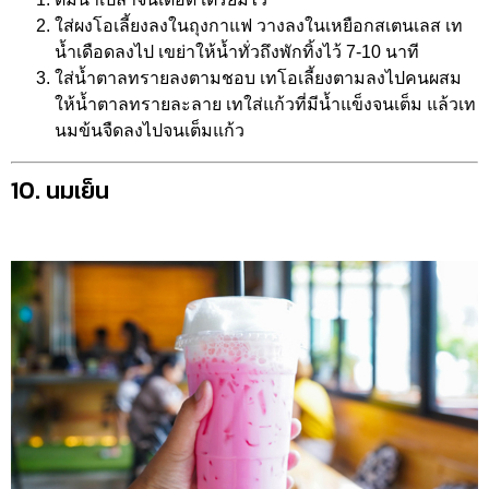
ใส่ผงโอเลี้ยงลงในถุงกาแฟ วางลงในเหยือกสเตนเลส เท
น้ำเดือดลงไป เขย่าให้น้ำทั่วถึงพักทิ้งไว้ 7-10 นาที
ใส่น้ำตาลทรายลงตามชอบ เทโอเลี้ยงตามลงไปคนผสม
ให้น้ำตาลทรายละลาย เทใส่แก้วที่มีน้ำแข็งจนเต็ม แล้วเท
นมข้นจืดลงไปจนเต็มแก้ว
10. นมเย็น