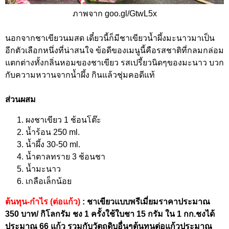
ภาพจาก goo.gl/GtwL5x
นอกจากชาเขียวนมสด เดี๋ยวนี้ก็มีชาเขียวน้ำผึ้งมะนาวมาเป็น
อีกตัวเลือกหนึ่งที่น่าสนใจ ข้อดีของเมนูนี้คือรสชาติที่กลมกล่อม
แตกต่างทั้งกลิ่นหอมของชาเขียว รสเปรี้ยวนิดๆของมะนาว บวก
กับความหวานจากน้ำผึ้ง กินแล้วชุ่มคอดีแท้
ส่วนผสม
ผงชาเขียว 1 ช้อนโต๊ะ
น้ำร้อน 250 ml.
น้ำผึ้ง 30-50 ml.
น้ำตาลทราย 3 ช้อนชา
น้ำมะนาว
เกลือเล็กน้อย
ต้นทุน-กำไร (ต่อแก้ว)
: ชาเขียวแบบพรีเมี่ยมราคาประมาณ
350 บาท/ กิโลกรัม ชง 1 ครั้งใช้ใบชา 15 กรัม ใน 1 กก.ชงได้
ประมาณ 66 แก้ว รวมกับวัตถุดิบอื่นๆต้นทุนต่อแก้วประมาณ