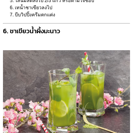
ใส่นมสดลงไป 2/3 แก้ว หรือตามใจชอบ
เทน้ำชาเขียวลงไป
บีบวิปปิ้งครีมตกแต่ง
6. ชาเขียวน้ำผึ้งมะนาว