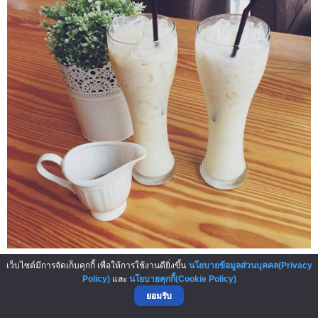
ภาพจาก goo.gl/F5fF61
เว็บไซต์มีการจัดเก็บคุกกี้ เพื่อให้การใช้งานดียิ่งขึ้น
นโยบายข้อมูลส่วนบุคคล(Privacy
Policy)
และ
นโยบายคุกกี้(Cookie Policy)
เมนูนมสดปัจจุบันได้รับความสนใจอย่างมากโดยเฉพาะเมื่อเท
ยอมรับ
รนด์สุขภาพมาแรง มีแฟรนไชส์มากมายที่เปิดธุรกิจเครื่องดื่ม