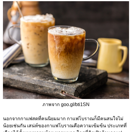
ภาพจาก goo.gl/bti1SN
นอกจากกาแฟสดที่คนนิยมมาก กาแฟโบราณก็มีคนสนใจไม่
น้อยเช่นกัน เสน่ห์ของกาแฟโบราณคือความเข้มข้น ประเภทที่