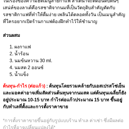
ในเรื่องของความฮิตเมนูสายกาแฟ ลาเต้น่าจะติดอันดับต้นๆ
เสน่ห์ของลาเต้คือรสชาติจากนมที่เป็นวัตถุดิบสำคัญตัดกับ
รสชาติกาแฟที่ทำให้ดื่มง่าย เพลินได้ตลอดทั้งวัน เป็นเมนูสำคัญ
ที่ใครอยากเปิดร้านกาแฟต้องฝึกทำไว้ให้ชำนาญ
ส่วนผสม
ผงกาแฟ
น้ำร้อน
นมข้นหวาน 30 ml.
นมสด 2 ออนซ์
น้ำแข็ง
ต้นทุน-กำไร (ต่อแก้ว)
: ต้นทุนโดยรวมคล้ายกับเอสเปรสโซ่เย็น
และมอคค่าอาจเพิ่มสัดส่วนต้นทุนจากนมสด แต่ต้นทุนเฉลี่ยก็ยัง
อยู่ประมาณ 10-15 บาท กำไรต่อแก้วประมาณ 15 บาท ขึ้นอยู่
กับทำเลที่ตั้งและการตั้งราคาขาย
*การตั้งราคาขายขึ้นอยู่กับรูปแบบร้าน ทำเล ค่าเช่า ซึ่งมีผลต่อ
กำไรที่อาจเปลี่ยนแปลงได้*