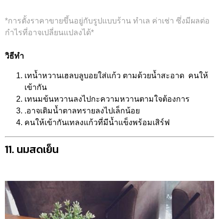
*การตั้งราคาขายขึ้นอยู่กับรูปแบบร้าน ทำเล ค่าเช่า ซึ่งมีผลต่อ
กำไรที่อาจเปลี่ยนแปลงได้*
วิธีทำ
เทน้ำหวานเฮลบลูบอยใส่แก้ว ตามด้วยน้ำสะอาด คนให้
เข้ากัน
เทนมข้นหวานลงไปกะความหวานตามใจต้องการ
.อาจเติมน้ำตาลทรายลงไปเล็กน้อย
คนให้เข้ากันเทลงแก้วที่มีน้ำแข็งพร้อมเสิร์ฟ
11. นมสดเย็น