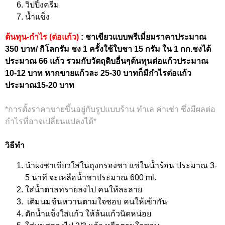
วิปปิ้งครีม
น้ำแข็ง
ต้นทุน-กำไร (ต่อแก้ว)
: ชาเขียวแบบพรีเมี่ยมราคาประมาณ
350 บาท/ กิโลกรัม ชง 1 ครั้งใช้ใบชา 15 กรัม ใน 1 กก.ชงได้
ประมาณ 66 แก้ว รวมกับวัตถุดิบอื่นๆต้นทุนต่อแก้วประมาณ
10-12 บาท หากขายแก้วละ 25-30 บาทก็มีกำไรต่อแก้ว
ประมาณ15-20 บาท
*การตั้งราคาขายขึ้นอยู่กับรูปแบบร้าน ทำเล ค่าเช่า ซึ่งมีผลต่อ
กำไรที่อาจเปลี่ยนแปลงได้*
วิธีทำ
นำผงชาเขียวใส่ในถุงกรองชา แช่ในน้ำร้อน ประมาณ 3-
5 นาที จะเหลือน้ำชาประมาณ 600 ml.
ใส่น้ำตาลทรายลงไป คนให้ละลาย
เติมนมข้นหวานตามใจชอบ คนให้เข้ากัน
ตักน้ำแข็งใส่แก้ว ให้ล้นแก้วนิดหน่อย