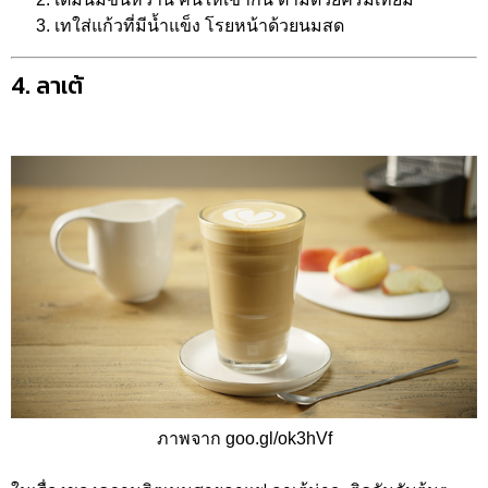
เทใส่แก้วที่มีน้ำแข็ง โรยหน้าด้วยนมสด
4. ลาเต้
ภาพจาก goo.gl/ok3hVf