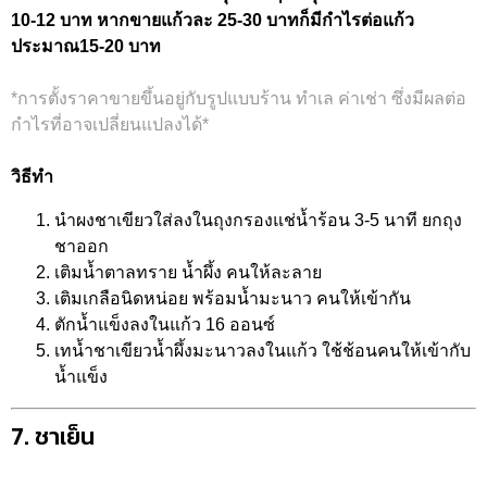
10-12 บาท หากขายแก้วละ 25-30 บาทก็มีกำไรต่อแก้ว
ประมาณ15-20 บาท
*การตั้งราคาขายขึ้นอยู่กับรูปแบบร้าน ทำเล ค่าเช่า ซึ่งมีผลต่อ
กำไรที่อาจเปลี่ยนแปลงได้*
วิธีทำ
นำผงชาเขียวใส่ลงในถุงกรองแช่น้ำร้อน 3-5 นาที ยกถุง
ชาออก
เติมน้ำตาลทราย น้ำผึ้ง คนให้ละลาย
เติมเกลือนิดหน่อย พร้อมน้ำมะนาว คนให้เข้ากัน
ตักน้ำแข็งลงในแก้ว 16 ออนซ์
เทน้ำชาเขียวน้ำผึ้งมะนาวลงในแก้ว ใช้ช้อนคนให้เข้ากับ
น้ำแข็ง
7. ชาเย็น