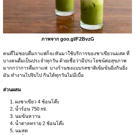
ภาพจาก goo.gl/F2BvzG
คนที่ไม่ชอบดื่มกาแฟก็จะหันมาใช้บริการของชาเขียวนมสด ที่
บางคนดื่มเป็นประจำทุกวัน ด้วยเชื่อว่ามีประโยชน์ต่อสุขภาพ
มากกว่าการดื่มกาแฟ บางร้านชงแบบรสชาติเข้มข้นยิ่งกินยิ่ง
มัน ทำงานไปจิบไป กินได้ทุกวันไม่มีเบื่อ
ส่วนผสม
ผงชาเขียว 4 ช้อนโต๊ะ
น้ำร้อน 750 ml.
นมข้นหวาน
น้ำตาลทราย 2 ช้อนโต๊ะ
นมสด