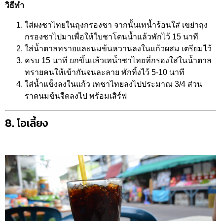
วิธีทำ
ใส่ผงชาไทยในถุงกรองชา จากนั้นเทน้ำร้อนใส่ เขย่าถุง
กรองชาไปมาเพื่อให้ใบชาโดนน้ำแล้วพักไว้ 15 นาที
ใส่น้ำตาลทรายและนมข้นหวานลงในแก้วผสม เตรียมไว้
ครบ 15 นาที ยกขึ้นแล้วเทน้ำชาไทยที่กรองใส่ในน้ำตาล
ทรายคนให้เข้ากันจนละลาย พักทิ้งไว้ 5-10 นาที
ใส่น้ำแข็งลงในแก้ว เทชาไทยลงไปประมาณ 3/4 ส่วน
ราดนมข้นจืดลงไป พร้อมเสิร์ฟ
8. โอเลี้ยง