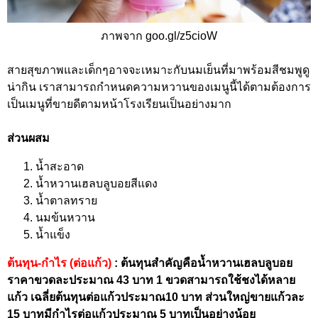
ภาพจาก goo.gl/z5cioW
สายสุขภาพและเด็กๆอาจจะเหมาะกับนมเย็นที่มาพร้อมสีชมพูดู
น่ากิน เราสามารถกำหนดความหวานของเมนูนี้ได้ตามต้องการ
เป็นเมนูที่ขายดีตามหน้าโรงเรียนเป็นอย่างมาก
ส่วนผสม
น้ำสะอาด
น้ำหวานเฮลบลูบอยสีแดง
น้ำตาลทราย
นมข้นหวาน
น้ำแข็ง
ต้นทุน-กำไร (ต่อแก้ว)
: ต้นทุนสำคัญคือน้ำหวานเฮลบลูบอย
ราคาขวดละประมาณ 43 บาท 1 ขวดสามารถใช้ชงได้หลาย
แก้ว เฉลี่ยต้นทุนต่อแก้วประมาณ10 บาท ส่วนใหญ่ขายแก้วละ
15 บาทมีกำไรต่อแก้วประมาณ 5 บาทเป็นอย่างน้อย