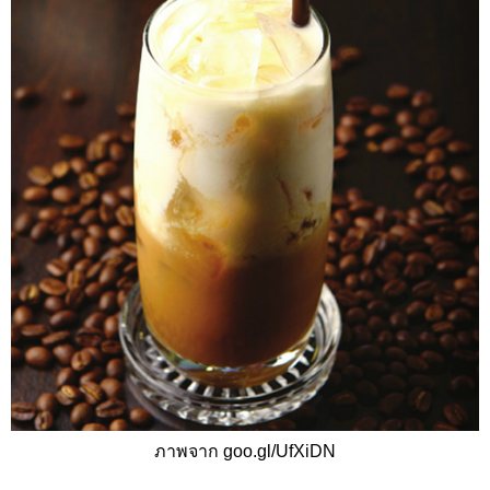
ภาพจาก goo.gl/UfXiDN