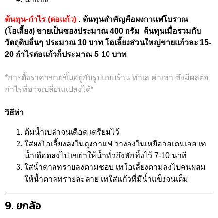
ต้นทุน-กำไร (ต่อแก้ว)
: ต้นทุนสำคัญคือผงกาแฟโบราณ
(โอเลี้ยง) ขายเป็นซองประมาณ 400 กรัม ต้นทุนเมื่อรวมกับ
วัตถุดิบอื่นๆ ประมาณ 10 บาท โอเลี้ยงส่วนใหญ่ขายแก้วละ 15-
20 กำไรต่อแก้วก็ประมาณ 5-10 บาท
*การตั้งราคาขายขึ้นอยู่กับรูปแบบร้าน ทำเล ค่าเช่า ซึ่งมีผลต่อ
กำไรที่อาจเปลี่ยนแปลงได้*
วิธีทำ
ต้มน้ำเปล่าจนเดือด เตรียมไว้
ใส่ผงโอเลี้ยงลงในถุงกาแฟ วางลงในเหยือกสเตนเลส เท
น้ำเดือดลงไป เขย่าให้น้ำทั่วถึงพักทิ้งไว้ 7-10 นาที
ใส่น้ำตาลทรายลงตามชอบ เทโอเลี้ยงตามลงไปคนผสม
ให้น้ำตาลทรายละลาย เทใส่แก้วที่มีน้ำแข็งจนเต็ม
9. ยกล้อ