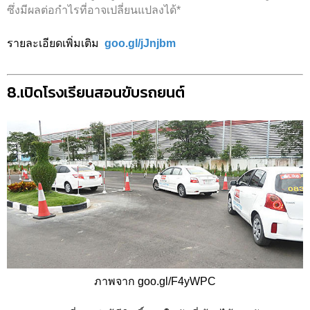
ซึ่งมีผลต่อกำไรที่อาจเปลี่ยนแปลงได้*
รายละเอียดเพิ่มเติม
goo.gl/jJnjbm
8.เปิดโรงเรียนสอนขับรถยนต์
ภาพจาก goo.gl/F4yWPC