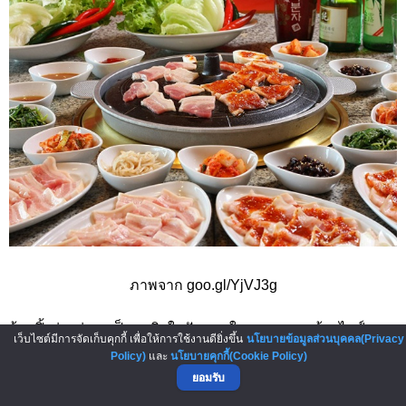
ภาพจาก goo.gl/YjVJ3g
ร้านปิ้งย่างน่าจะเป็นธุรกิจในฝันของใครหลายคน ด้วยไลฟ์
เว็บไซต์มีการจัดเก็บคุกกี้ เพื่อให้การใช้งานดียิ่งขึ้น
นโยบายข้อมูลส่วนบุคคล(Privacy
สไตล์ของคนเมืองที่นิยมหาแหล่งพักผ่อนประเภทบรรยากาศดีๆ
Policy)
และ
นโยบายคุกกี้(Cookie Policy)
อาหารอร่อย ได้พบได้คุยกับเพื่อน ในราคาไม่แพง ร้านหมูย่าง
ยอมรับ
จึงเป็นคำตอบที่น่าสนใจ ซึ่งการเปิดร้านหมูย่างจะใช้ต้นทุนมาก