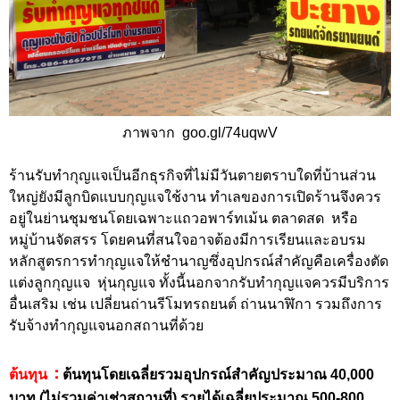
ภาพจาก goo.gl/74uqwV
ร้านรับทำกุญแจเป็นอีกธุรกิจที่ไม่มีวันตายตราบใดที่บ้านส่วน
ใหญ่ยังมีลูกบิดแบบกุญแจใช้งาน ทำเลของการเปิดร้านจึงควร
อยู่ในย่านชุมชนโดยเฉพาะแถวอพาร์ทเม้น ตลาดสด หรือ
หมู่บ้านจัดสรร โดยคนที่สนใจอาจต้องมีการเรียนและอบรม
หลักสูตรการทำกุญแจให้ชำนาญซึ่งอุปกรณ์สำคัญคือเครื่องตัด
แต่งลูกกุญแจ หุ่นกุญแจ ทั้งนี้นอกจากรับทำกุญแจควรมีบริการ
อื่นเสริม เช่น เปลี่ยนถ่านรีโมทรถยนต์ ถ่านนาฬิกา รวมถึงการ
รับจ้างทำกุญแจนอกสถานที่ด้วย
:
ต้นทุน
ต้นทุนโดยเฉลี่ยรวมอุปกรณ์สำคัญประมาณ 40,000
บาท (ไม่รวมค่าเช่าสถานที่) รายได้เฉลี่ยประมาณ 500-800