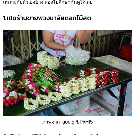
เหมาะกับตัวเองบ้าง ลองไปศึกษากันดูได้เลย
1.เปิดร้านขายพวงมาลัยดอกไม้สด
ภาพจาก goo.gl/bPxHl5