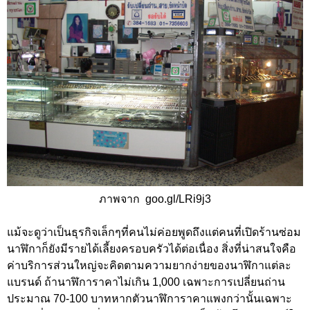
ภาพจาก goo.gl/LRi9j3
แม้จะดูว่าเป็นธุรกิจเล็กๆที่คนไม่ค่อยพูดถึงแต่คนที่เปิดร้านซ่อม
นาฬิกาก็ยังมีรายได้เลี้ยงครอบครัวได้ต่อเนื่อง สิ่งที่น่าสนใจคือ
ค่าบริการส่วนใหญ่จะคิดตามความยากง่ายของนาฬิกาแต่ละ
แบรนด์ ถ้านาฬิการาคาไม่เกิน 1,000 เฉพาะการเปลี่ยนถ่าน
ประมาณ 70-100 บาทหากตัวนาฬิการาคาแพงกว่านั้นเฉพาะ