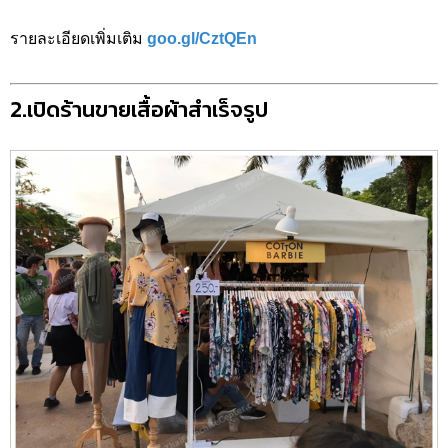
รายละเอียดเพิ่มเติม
goo.gl/CztQEn
2.เปิดร้านขายเสื้อผ้าสำเร็จรูป