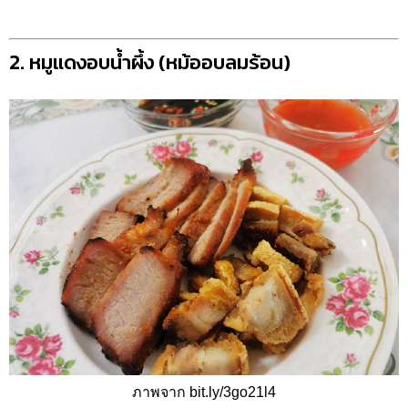
2. หมูแดงอบน้ำผึ้ง (หม้ออบลมร้อน)
ภาพจาก bit.ly/3go21l4