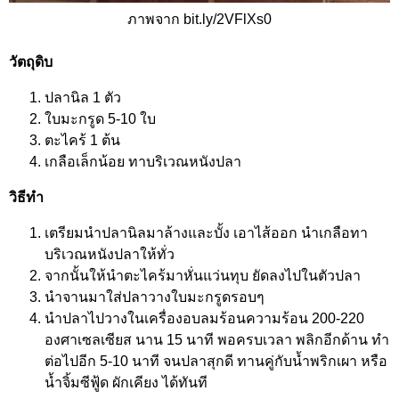
ภาพจาก bit.ly/2VFlXs0
วัตถุดิบ
ปลานิล 1 ตัว
ใบมะกรูด 5-10 ใบ
ตะไคร้ 1 ต้น
เกลือเล็กน้อย ทาบริเวณหนังปลา
วิธีทำ
เตรียมนำปลานิลมาล้างและบั้ง เอาไส้ออก นำเกลือทา
บริเวณหนังปลาให้ทั่ว
จากนั้นให้นำตะไคร้มาหั่นแว่นทุบ ยัดลงไปในตัวปลา
นำจานมาใส่ปลาวางใบมะกรูดรอบๆ
นำปลาไปวางในเครื่องอบลมร้อนความร้อน 200-220
องศาเซลเซียส นาน 15 นาที พอครบเวลา พลิกอีกด้าน ทำ
ต่อไปอีก 5-10 นาที จนปลาสุกดี ทานคู่กับน้ำพริกเผา หรือ
น้ำจิ้มซีฟู้ด ผักเคียง ได้ทันที