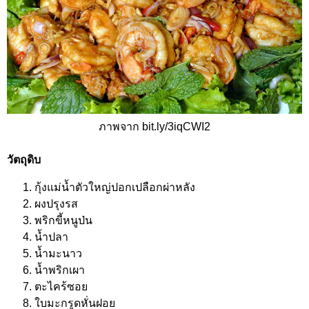
ภาพจาก bit.ly/3iqCWI2
วัตถุดิบ
กุ้งแม่น้ำตัวใหญ่ปอกเปลือกผ่าหลัง
ผงปรุงรส
พริกขี้หนูป่น
น้ำปลา
น้ำมะนาว
น้ำพริกเผา
ตะไคร้ซอย
ใบมะกรูดหั่นฝอย