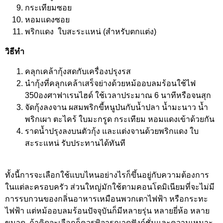
กระเทียมซอย
หอมแดงซอย
พริกแดง ใบสะระแหน่ (สำหรับตกแต่ง)
วิธีทำ
คลุกเคล้ากุ้งสดกับเครื่องปรุงรส
นำกุ้งที่คลุกเคล้าเสร็จย่างด้วยหม้ออบลมร้อนใช้ไฟ
350องศาฟาเรนไฮด์ ใช้เวลาประมาณ 6 นาทีหรือจนสุก
จัดกุ้งลงจาน ผสมพริกขี้หนูป่นกับน้ำปลา น้ำมะนาว น้ำ
พริกเผา ตะไคร้ ใบมะกรูด กระเทียม หอมแดงเข้าด้วยกัน
ราดน้ำปรุงลงบนตัวกุ้ง และแต่งจานด้วยพริกแดง ใบ
สะระแหน่ รับประทานได้ทันที
ทั้งนี้การจะเลือกใช้แบบไหนอย่างไรก็ขึ้นอยู่กับความต้องการ
ในแต่ละครอบครัว ส่วนใหญ่มักใช้ตามคอนโดมิเนียมที่จะไม่มี
การรบกวนของกลิ่นอาหารเหมือนพวกเตาไฟฟ้า หรือกระทะ
ไฟฟ้า แต่หม้ออบลมร้อนปัจจุบันก็มีหลายรุ่น หลายยี่ห้อ หลาย
ขนาด ถ้าคิดจะเลือกก็ควรพิจารณาดูฟังก์ชั่นและความเหมาะ