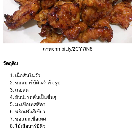
ภาพจาก bit.ly/2CY7tN8
วัตถุดิบ
เนื้อสันในวัว
ซอสบาร์บีคิวสำเร็จรูป
เนยสด
สับปะรดหั่นเป็นชิ้นๆ
มะเขือเทศสีดา
พริกฝรั่งสีเขียว
ซอสมะเขือเทศ
ไม้เสียบาร์บีคิว