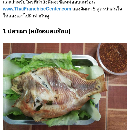
และสำหรับใครที่กำลังคิดจะซื้อหม้ออบลมร้อน
www.ThaiFranchiseCenter.com
ลองจัดมา 5 สูตรน่าสนใจ
ให้ลองเอาไปฝึกทำกันดู
1. ปลาเผา (หม้ออบลมร้อน)