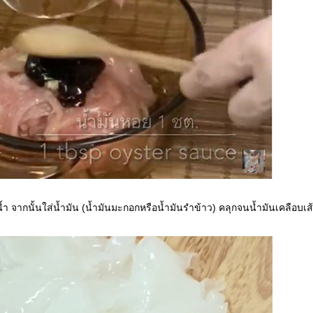
น้ำ จากนั้นใส่น้ำมัน (น้ำมันมะกอกหรือน้ำมันรำข้าว) คลุกจนน้ำมันเคลือบเส