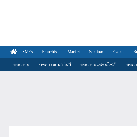
SMEs
Franchise
Market
Seminar
Events
B
บทความ
บทความเอสเอ็มอี
บทความแฟรนไชส์
บทคว