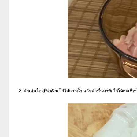
2. นำเส้นใหญ่ที่เตรียมไว้ไปลวกน้ำ แล้วนำขึ้นมาพักไว้ให้สะเด็ด