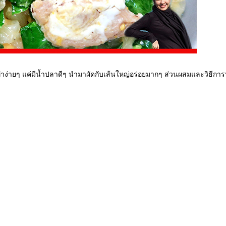
ูที่ทำง่ายๆ แค่มีน้ำปลาดีๆ นำมาผัดกับเส้นใหญ่อร่อยมากๆ ส่วนผสมและวิธีกา