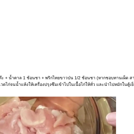
นโต๊ะ + น้ำตาล 1 ช้อนชา + พริกไทยขาวป่น 1/2 ช้อนชา (หากชอบทานเผ็ด สา
จนน้ำแห้งให้เครื่องปรุงซึมเข้าไปในเนื้อไก่ให้ทั่ว และนำไปหมักในตู้เย็น