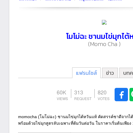
โมโม่ฉะ ชานมไข่มุกไต้
(Momo Cha )
แฟรนไชส์
ข่าว
บทค
60K
313
820
momocha (โมโม่ฉะ) ชานมไข่มุกไต้หวันแท้ คัดสรรค์ชาดีจากไต้
พร้อมด้วยไข่มุกสูตรลับเฉพาะที่ต้มวันต่อวัน ในราคาเริ่มต้นเพีย