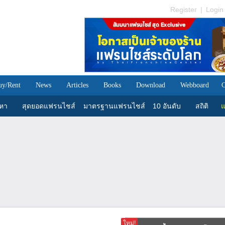
Register
|
Login
uy/Rent
News
Articles
Books
Download
Webboard
C
นหา
สุดยอดแฟรนไชส์
มาตรฐานแฟรนไชส์
10 อันดับ
สถิติ
แ
ใหม่!