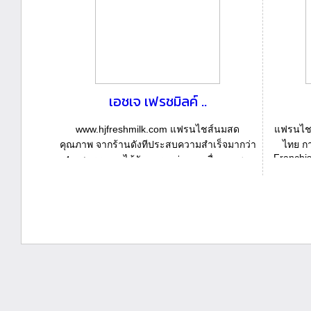
เอชเจ เฟรชมิลค์ ..
www.hjfreshmilk.com แฟรนไชส์นมสด
แฟรนไชส์
คุณภาพ จากร้านดังทีประสบความสำเร็จมากว่า
ไทย กา
Franchi
4 ทศวรรษ จนได้รับการยกย่องจากสื่อมวลชน
จวบจนปัจจุบั...