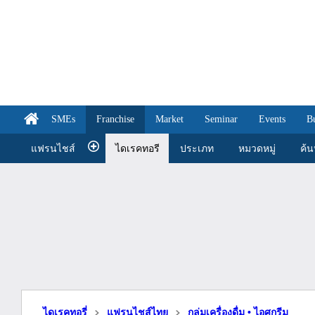
SMEs
Franchise
Market
Seminar
Events
B
แฟรนไชส์
ไดเรคทอรี
ประเภท
หมวดหมู่
ค้
ไดเรคทอรี่
แฟรนไชส์ไทย
กลุ่มเครื่องดื่ม • ไอศกรีม