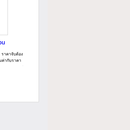
อน
ย ราคาจับต้อง
้มค่ากับราคา
ฐานและคุณภาพ