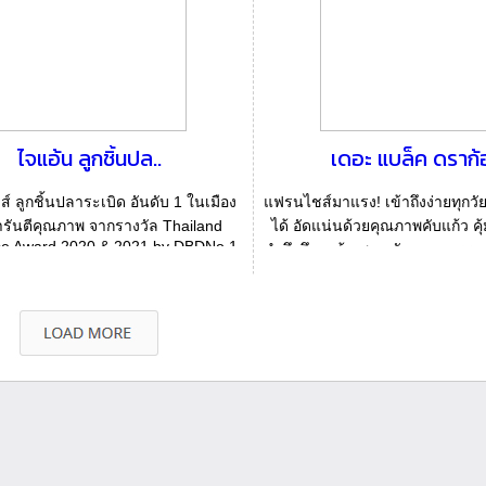
ไจแอ้น ลูกชิ้นปล..
เดอะ แบล็ค ดราก้
 ลูกชิ้นปลาระเบิด อันดับ 1 ในเมือง
แฟรนไชส์มาแรง! เข้าถึงง่ายทุกวั
รันตีคุณภาพ จากรางวัล Thailand
ได้ อัดแน่นด้วยคุณภาพคับแก้ว คุ
se Award 2020 & 2021 by DBDNo.1
คำนึงถึงลูกค้าเสมอ รักษามาตร
Fra...
ให...