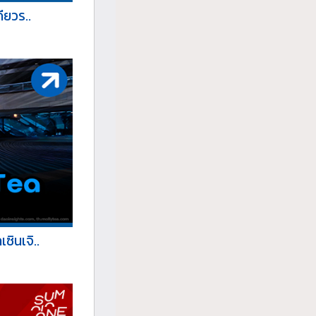
ียวร..
ินเจิ..