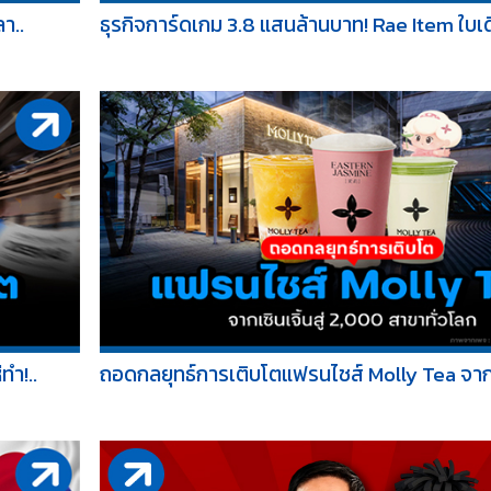
า..
ธุรกิจการ์ดเกม 3.8 แสนล้านบาท! Rae Item ใบเด
ทำ!..
ถอดกลยุทธ์การเติบโตแฟรนไชส์ Molly Tea จากเซ