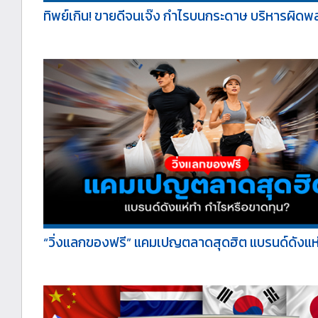
ทิพย์เกิน! ขายดีจนเจ๊ง กำไรบนกระดาษ บริหารผิดพล
“วิ่งแลกของฟรี” แคมเปญตลาดสุดฮิต แบรนด์ดังแห่