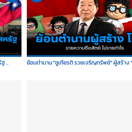
ฐ ..
ย้อนตำนาน "ชูเกียรติ รวยเจริญทรัพย์" ผู้สร้าง "