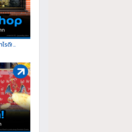
รดี! ..