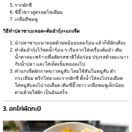
รากผักชี
ซีอิ๊วขาวสูตรลดโซเดียม
เกลือสีชมพู
วิธีทำปลาซาบะทอด+ต้มยำกุ้ง+แกงจืด
นำปลาซาบะมาทอดด้วยหม้ออบลมร้อน แล้วก็มีผักเคียง
ทำต้มยำกุ้งไว้ซดน้ำร้อน ๆ เริ่มจากใส่เครื่องต้มยำ เติม
น้ำตาลมะพร้าวเพื่อตัดรสชาติให้อร่อย ปรุงรสด้วยมะนาว
กับน้ำปลา และใส่เห็ดเข็มทองลงไป
ทำแกงจืดผักกาดขาวหมูสับ โดยใช้สันในหมูสับ ตำ
กระเทียม พริกไทย และรากผักชี ตั้งน้ำใส่ลงไปรอเดือด
ใส่หมูสับลงไป รอเดือด เติมซีอิ๊วขาว เกลือชมพูเล็กน้อย
ตามด้วยใส่ผัก เป็นอันเสร็จ
3. อกไก่ผัดกะปิ