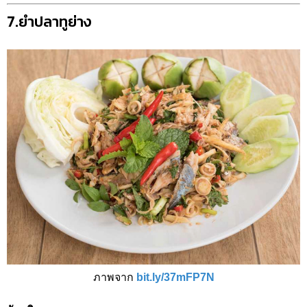
7.ยำปลาทูย่าง
ภาพจาก
bit.ly/37mFP7N