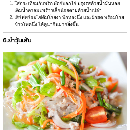
ใส่กระเทียมกับพริก ผัดกับอกไก่ ปรุงรสด้วยน้ำมันหอย
เติมน้ำตาลมะพร้าวเล็กน้อยตามด้วยน้ำเปล่า
เสิร์ฟพร้อมไข่ต้มโรยงา ฟักทองนึ่ง และผักสด พร้อมโรย
ข้าวโพดนึ่ง ให้ดูน่ากินมากยิ่งขึ้น
6.ยำวุ้นเส้น