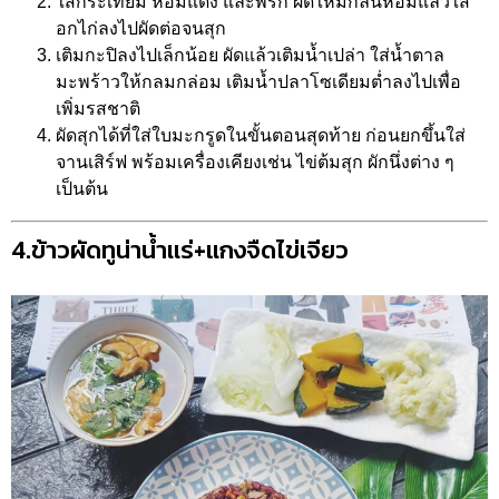
ใส่กระเทียม หอมแดง และพริก ผัดให้มีกลิ่นหอมแล้วใส่
อกไก่ลงไปผัดต่อจนสุก
เติมกะปิลงไปเล็กน้อย ผัดแล้วเติมน้ำเปล่า ใส่น้ำตาล
มะพร้าวให้กลมกล่อม เติมน้ำปลาโซเดียมต่ำลงไปเพื่อ
เพิ่มรสชาติ
ผัดสุกได้ที่ใส่ใบมะกรูดในขั้นตอนสุดท้าย ก่อนยกขึ้นใส่
จานเสิร์ฟ พร้อมเครื่องเคียงเช่น ไข่ต้มสุก ผักนึ่งต่าง ๆ
เป็นต้น
4.ข้าวผัดทูน่าน้ำเเร่+แกงจืดไข่เจียว