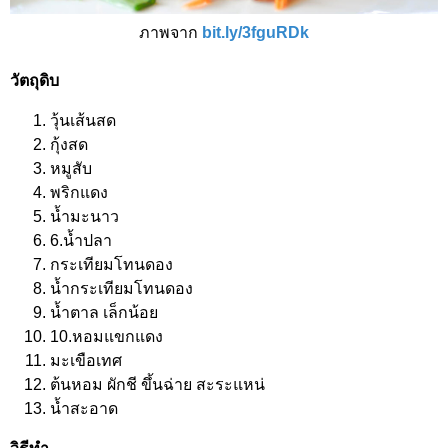
ภาพจาก
bit.ly/3fguRDk
วัตถุดิบ
วุ้นเส้นสด
กุ้งสด
หมูสับ
พริกแดง
น้ำมะนาว
6.น้ำปลา
กระเทียมโทนดอง
น้ำกระเทียมโทนดอง
น้ำตาล เล็กน้อย
10.หอมแขกแดง
มะเขือเทศ
ต้นหอม ผักชี ขึ้นฉ่าย สะระแหน่
น้ำสะอาด