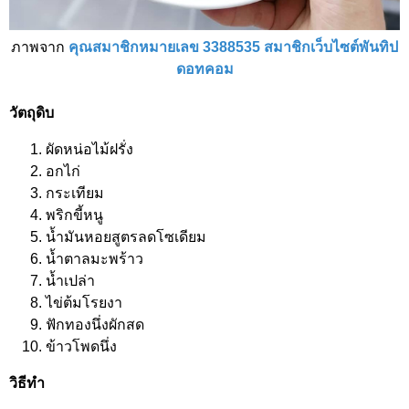
ภาพจาก
คุณสมาชิกหมายเลข 3388535 สมาชิกเว็บไซต์พันทิป
ดอทคอม
วัตถุดิบ
ผัดหน่อไม้ฝรั่ง
อกไก่
กระเทียม
พริกขี้หนู
น้ำมันหอยสูตรลดโซเดียม
น้ำตาลมะพร้าว
น้ำเปล่า
ไข่ต้มโรยงา
ฟักทองนึ่งผักสด
ข้าวโพดนึ่ง
วิธีทำ