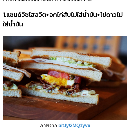
1.แซนด์วิชโฮลวีต+อกไก่สับไม่ใส่น้ำมัน+ไข่ดาวไม่
ใส่น้ำมัน
ภาพจาก
bit.ly/2MQ1yve