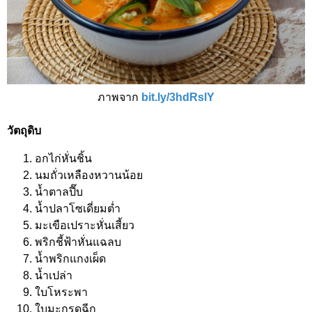
ภาพจาก
bit.ly/3hdRslY
วัตถุดิบ
อกไก่หั่นชิ้น
นมถั่วเหลืองหวานน้อย
น้ำตาลปี๊บ
น้ำปลาโซเดี่ยมต่ำ
มะเขือเปราะหั่นเสี้ยว
พริกชี้ฟ้าหั่นแฉลบ
น้ำพริกแกงเผ็ด
น้ำเปล่า
ใบโหระพา
ใบมะกรูดฉีก