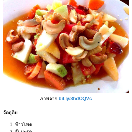
ภาพจาก
bit.ly/3hdOQVc
วัตถุดิบ
ข้าวโพด
สับปะรด