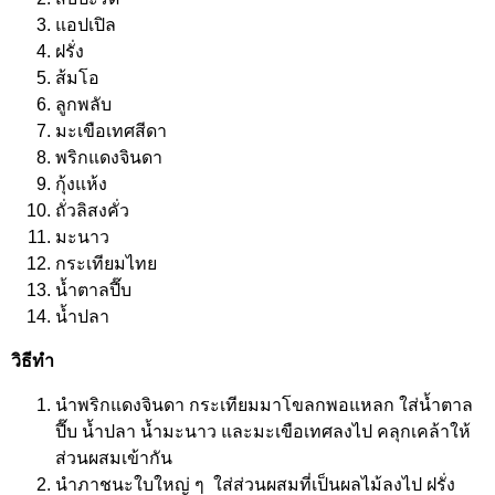
แอปเปิล
ฝรั่ง
ส้มโอ
ลูกพลับ
มะเขือเทศสีดา
พริกแดงจินดา
กุ้งแห้ง
ถั่วลิสงคั่ว
มะนาว
กระเทียมไทย
น้ำตาลปี๊บ
น้ำปลา
วิธีทำ
นำพริกแดงจินดา กระเทียมมาโขลกพอแหลก ใส่น้ำตาล
ปี๊บ น้ำปลา น้ำมะนาว และมะเขือเทศลงไป คลุกเคล้าให้
ส่วนผสมเข้ากัน
นำภาชนะใบใหญ่ ๆ ใส่ส่วนผสมที่เป็นผลไม้ลงไป ฝรั่ง