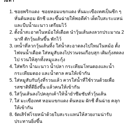
วิธีทำ
ซอยพริกแดง ซอยหอมแขกแดง หั่นมะเขือเทศเป็นซีก ๆ
หั่นต้นหอม ผักชี และขึ้นฉ่ายให้พอดีคำ เด็ดใบสะระแหน่
และบีบน้ำมะนาว เตรียมไว้
ตั้งน้ำสะอาดในหม้อให้เดือด นำวุ้นเส้นลงลวกประมาณ 2
นาที ตักวุ้นเส้นขึ้น พักไว้
เทน้ำที่ลวกวุ้นเส้นทิ้ง ใส่น้ำสะอาดลงไปใหม่ในหม้อ ตั้ง
ไฟจนน้ำเดือด ใส่หมูสับลงไปรวนจนเกือบสุก เติมกุ้งสดลง
ไป รวนให้สุกทั้งหมูและกุ้ง
ใส่พริก น้ำมะนาว น้ำปลา กระเทียมโทนดองและน้ำ
กระเทียมดอง และน้ำตาล คนให้เข้ากัน
ใส่หมูสับกับกุ้งที่รวนแล้ว ควรใส่น้ำที่ใช้รวนด้วยเพื่อ
รสชาติที่ดียิ่งขึ้น แล้วคนให้เข้ากัน
ใส่วุ้นเส้นลงไปคลุกเค้าให้น้ำยำซึมซับทั่ววุ้นเส้น
ใส่ มะเขือเทศ หอมแขกแดง ต้นหอม ผักชี คื่นฉ่าย คลุก
ให้เข้ากัน
จัดเสิร์ฟโรยหน้าด้วยใบสะระแหน่ให้สวยงามน่ารับ
ประทานยิ่งขึ้น