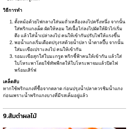
วิธีการทำ
ตั้งหม้อด้วยไฟกลางใส่นมถั่วเหลืองลงไปครึ่งหนึ่ง จากนั้น
ใส่พริกแกงเผ็ด ผัดให้หอม ใส่เนื้อไก่ลงไปผัดให้ผิวไก่เริ่ม
ตึง แล้วใส่น้ำเปล่าลงไป คนให้เข้ากันปรับไฟให้แรงขึ้น
พอน้ำแกงเริ่มเดือดปรุงรสด้วยน้ำปลา น้ำตาลปี๊บ จากนั้น
ใส่มะเขือเปราะลงไป คนให้เข้ากัน
รอมะเขือสุกใส่ใบมะกรูด พริกชี้ฟ้าคนให้เข้ากัน แล้วใส่
ใบโหระพาโดยใช้ทัพพีกดให้ใบโหระพาจมแล้วปิดไฟ
พร้อมเสิร์ฟ
เคล็ดลับ
หากใช้พริกแกงที่ซื้อจากตลาด ก่อนปรุงน้ำปลาควรชิมน้ำแกง
ก่อนเพราะน้ำพริกแกงบางที่มีรสเค็มอยู่แล้ว
9.ส้มตำผลไม้