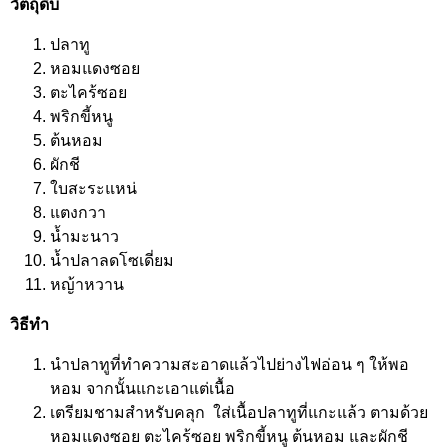
วัตถุดิบ
ปลาทู
หอมแดงซอย
ตะไคร้ซอย
พริกขี้หนู
ต้นหอม
ผักชี
ใบสะระแหน่
แตงกวา
น้ำมะนาว
น้ำปลาลดโซเดี่ยม
หญ้าหวาน
วิธีทำ
นำปลาทูที่ทำความสะอาดแล้วไปย่างไฟอ่อน ๆ ให้พอ
หอม จากนั้นแกะเอาแต่เนื้อ
เตรียมชามสำหรับคลุก ใส่เนื้อปลาทูที่แกะแล้ว ตามด้วย
หอมแดงซอย ตะไคร้ซอย พริกขี้หนู ต้นหอม และผักชี