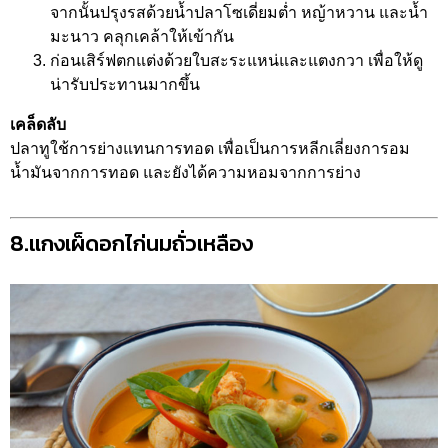
จากนั้นปรุงรสด้วยน้ำปลาโซเดี่ยมต่ำ หญ้าหวาน และน้ำ
มะนาว คลุกเคล้าให้เข้ากัน
ก่อนเสิร์ฟตกแต่งด้วยใบสะระแหน่และแตงกวา เพื่อให้ดู
น่ารับประทานมากขึ้น
เคล็ดลับ
ปลาทูใช้การย่างแทนการทอด เพื่อเป็นการหลีกเลี่ยงการอม
น้ำมันจากการทอด และยังได้ความหอมจากการย่าง
8.แกงเผ็ดอกไก่นมถั่วเหลือง