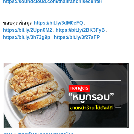
https://soundcloud.com/thaifranchisecenter
ขอบคุณข้อมูล
https://bit.ly/3dM0eFQ
,
https://bit.ly/2Upn0M2
,
https://bit.ly/2BK3FyB
,
https://bit.ly/3h73g9p
,
https://bit.ly/3f27sFP