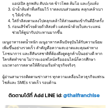
แอปเปิล ลูกพลับ สับปะรด ข้าวโพด ส้มโอ และกุ้งแห้ง
นำน้ำส้มตำที่เตรียมไว้ ราดลงบนส่วนผสม คลุกเคล้าเบา
ๆ ให้เข้ากัน
ใส่ถั่วลิสงตามลงไปคลุกเคล้าให้ส่วนผสมเข้ากันดีอีกครั้ง
ก่อนเสิร์ฟโรยด้วยถั่วลิสงคั่ว แต่งหน้าด้วยใบสะระแหน่
ช่วยให้ดูน่ารับประทานมากขึ้น
เมนูอาหารลดน้ำหนัก เมนูอาหารคลีนปัจจุบันได้รับความนิยม
เพิ่มขึ้นอย่างรวดเร็ว สำคัญคือความสะอาดและคุณค่าทาง
โภชนาการ และสีสันรสชาติที่ต้องดึงดูดลูกค้าเป็นอย่างดี หาก
ใครคิดทำขาย ไม่ว่าจะออฟไลน์หรือออนไลน์ก็ควรศึกษา
แนวทางการตลาดให้ดีก่อนเริ่มทำธุรกิจจริงๆ
ผู้อ่านสามารถติดตามข่าวสาร ทุกความเคลื่อนไหวธุรกิจแฟรน
ไชส์และ SMEs รวดเร็ว รอบด้าน
ติดตามได้ที่ Add LINE id:
@thaifranchise