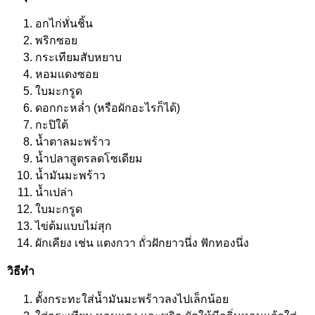
อกไก่หั่นชิ้น
พริกซอย
กระเทียมสับหยาบ
หอมเเดงซอย
ใบมะกรูด
ดอกกะหล่ำ (หรือผักอะไรก็ได้)
กะปิใต้
น้ำตาลมะพร้าว
น้ำปลาสูตรลดโซเดียม
น้ำมันมะพร้าว
น้ำเปล่า
ใบมะกรูด
ไข่ต้มแบบไม่สุก
ผักเคียง เช่น แตงกวา ถั่วฝักยาวนึ่ง ฟักทองนึ่ง
วิธีทำ
ตั้งกระทะใส่น้ำมันมะพร้าวลงไปเล็กน้อย