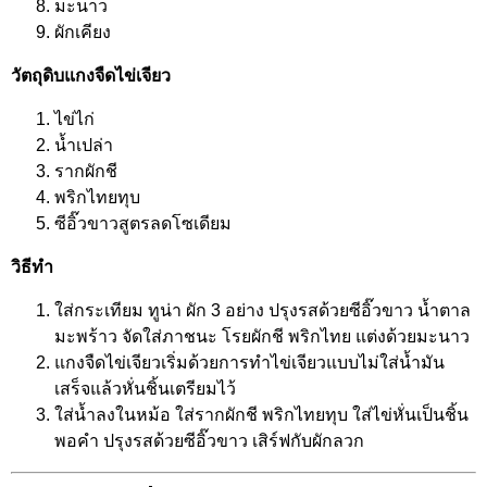
มะนาว
ผักเคียง
วัตถุดิบแกงจืดไข่เจียว
ไข่ไก่
น้ำเปล่า
รากผักชี
พริกไทยทุบ
ซีอิ๊วขาวสูตรลดโซเดียม
วิธีทำ
ใส่กระเทียม ทูน่า ผัก 3 อย่าง ปรุงรสด้วยซีอิ๊วขาว น้ำตาล
มะพร้าว จัดใส่ภาชนะ โรยผักชี พริกไทย แต่งด้วยมะนาว
แกงจืดไข่เจียวเริ่มด้วยการทำไข่เจียวแบบไม่ใส่น้ำมัน
เสร็จแล้วหั่นชิ้นเตรียมไว้
ใส่น้ำลงในหม้อ ใส่รากผักชี พริกไทยทุบ ใส่ไข่หั่นเป็นชิ้น
พอคำ ปรุงรสด้วยซีอิ๊วขาว เสิร์ฟกับผักลวก