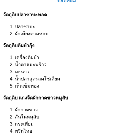
ดอทคอม
วัตถุดิบปลาซาบะทอด
ปลาซาบะ
ผักเคียงตามชอบ
วัตถุดิบต้มยำกุ้ง
เครื่องต้มยำ
น้ำตาลมะพร้าว
มะนาว
น้ำปลาสูตรลดโซเดียม
เห็ดเข็มทอง
วัตถุดิบ แกงจืดผักกาดขาวหมูสับ
ผักกาดขาว
สันในหมูสับ
กระเทียม
พริกไทย