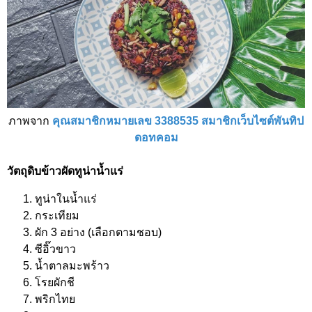
ภาพจาก
คุณสมาชิกหมายเลข 3388535 สมาชิกเว็บไซต์พันทิป
ดอทคอม
วัตถุดิบข้าวผัดทูน่าน้ำแร่
ทูน่าในน้ำแร่
กระเทียม
ผัก 3 อย่าง (เลือกตามชอบ)
ซีอิ๊วขาว
น้ำตาลมะพร้าว
โรยผักชี
พริกไทย