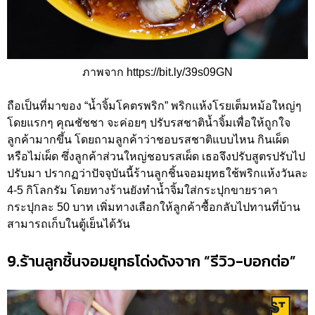
ภาพจาก https://bit.ly/39s09GN
ถือเป็นที่มาของ “น้ำจิ้มโคตรพริก” พริกแห้งโรยเต็มหม้อใหญ่ๆ
โดยแรกๆ คุณชัชชา จะค่อยๆ ปรับรสชาติน้ำจิ้มเพื่อให้ถูกใจ
ลูกค้ามากขึ้น โดยถามลูกค้าว่าชอบรสชาติแบบไหน กินเผ็ด
หรือไม่เผ็ด ซึ่งลูกค้าส่วนใหญ่ชอบรสเผ็ด เธอจึงปรับสูตรปรับไป
ปรับมา ปรากฏว่าปัจจุบันนี้ร้านลูกชิ้นจอมยุทธใช้พริกแห้งวันละ
4-5 กิโลกรัม โดยทางร้านยังทำน้ำจิ้มใส่กระปุกขายราคา
กระปุกละ 50 บาท เพิ่มทางเลือกให้ลูกค้าซื้อกลับไปทานที่บ้าน
สามารถเก็บในตู้เย็นได้วัน
9.ร้านลูกชิ้นจอมยุทธโด่งดังจาก “รีวิว-บอกต่อ”