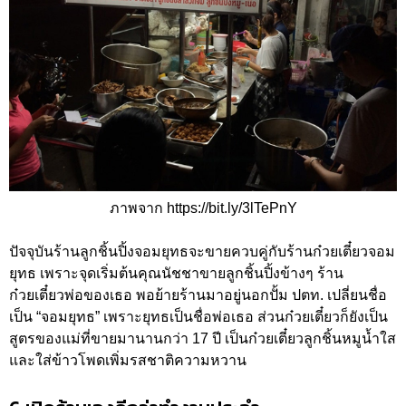
ภาพจาก https://bit.ly/3lTePnY
ปัจจุบันร้านลูกชิ้นปิ้งจอมยุทธจะขายควบคู่กับร้านก๋วยเตี๋ยวจอม
ยุทธ เพราะจุดเริ่มต้นคุณนัชชาขายลูกชิ้นปิ้งข้างๆ ร้าน
ก๋วยเตี๋ยวพ่อของเธอ พอย้ายร้านมาอยู่นอกปั้ม ปตท. เปลี่ยนชื่อ
เป็น “จอมยุทธ” เพราะยุทธเป็นชื่อพ่อเธอ ส่วนก๋วยเตี๋ยวก็ยังเป็น
สูตรของแม่ที่ขายมานานกว่า 17 ปี เป็นก๋วยเตี๋ยวลูกชิ้นหมูน้ำใส
และใส่ข้าวโพดเพิ่มรสชาติความหวาน