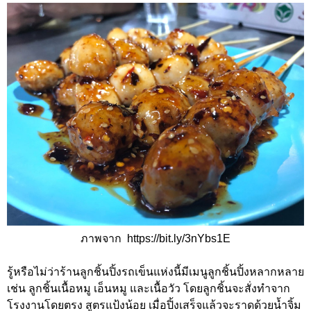
ภาพจาก
https://bit.ly/3nYbs1E
รู้หรือไม่ว่าร้านลูกชิ้นปิ้งรถเข็นแห่งนี้มีเมนูลูกชิ้นปิ้งหลากหลาย
เช่น ลูกชิ้นเนื้อหมู เอ็นหมู และเนื้อวัว โดยลูกชิ้นจะสั่งทำจาก
โรงงานโดยตรง สูตรแป้งน้อย เมื่อปิ้งเสร็จแล้วจะราดด้วยน้ำจิ้ม