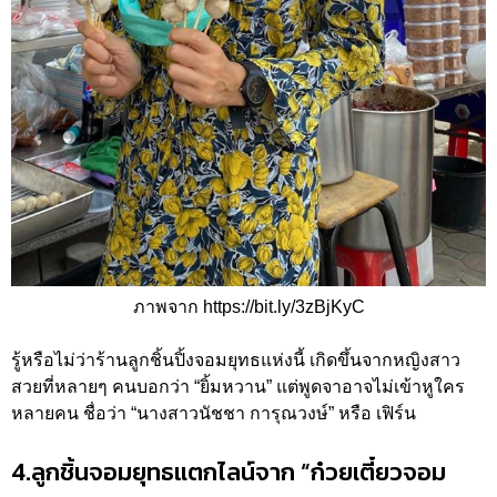
ภาพจาก https://bit.ly/3zBjKyC
รู้หรือไม่ว่าร้านลูกชิ้นปิ้งจอมยุทธแห่งนี้ เกิดขึ้นจากหญิงสาว
สวยที่หลายๆ คนบอกว่า “ยิ้มหวาน” แต่พูดจาอาจไม่เข้าหูใคร
หลายคน ชื่อว่า “นางสาวนัชชา การุณวงษ์” หรือ เฟิร์น
4.ลูกชิ้นจอมยุทธแตกไลน์จาก “ก๋วยเตี๋ยวจอม