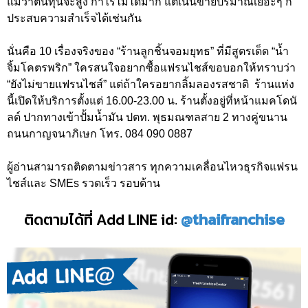
แม้ว่าต้นทุนจะสูง กำไรไม่ได้มาก แต่เน้นขายปริมาณเยอะๆ ก็
ประสบความสำเร็จได้เช่นกัน
นั่นคือ 10 เรื่องจริงของ “ร้านลูกชิ้นจอมยุทธ” ที่มีสูตรเด็ด “น้ำ
จิ้มโคตรพริก” ใครสนใจอยากซื้อแฟรนไชส์ขอบอกให้ทราบว่า
“ยังไม่ขายแฟรนไชส์” แต่ถ้าใครอยากลิ้มลองรสชาติ ร้านแห่ง
นี้เปิดให้บริการตั้งแต่ 16.00-23.00 น. ร้านตั้งอยู่ที่หน้าแมคโดนั
ลด์ ปากทางเข้าปั้มน้ำมัน ปตท. พุธมณฑลสาย 2 ทางคู่ขนาน
ถนนกาญจนาภิเษก โทร. 084 090 0887
ผู้อ่านสามารถติดตามข่าวสาร ทุกความเคลื่อนไหวธุรกิจแฟรน
ไชส์และ SMEs รวดเร็ว รอบด้าน
ติดตามได้ที่ Add LINE id:
@thaifranchise