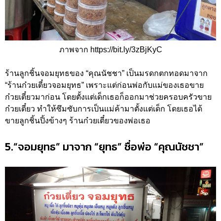
ภาพจาก https://bit.ly/3zBjKyC
ร้านลูกชิ้นจอมยุทธของ “คุณนัชชา” เป็นมรดกตกทอดมาจาก
“ร้านก๋วยเตี๋ยวจอมยุทธ” เพราะแต่ก่อนพ่อกับแม่ของเธอขาย
ก๋วยเตี๋ยวมาก่อน โดยตั้งแต่เด็กเธอก็ออกมาช่วยครอบครัวขาย
ก๋วยเตี๋ยว ทำให้ซึมซับการเป็นแม่ค้ามาตั้งแต่เด็ก โดยเธอได้
ขายลูกชิ้นปิ้งข้างๆ ร้านก๋วยเตี๋ยวของพ่อเธอ
5.“จอมยุทธ” มาจาก “ยุทธ” ชื่อพ่อ “คุณนัชชา”