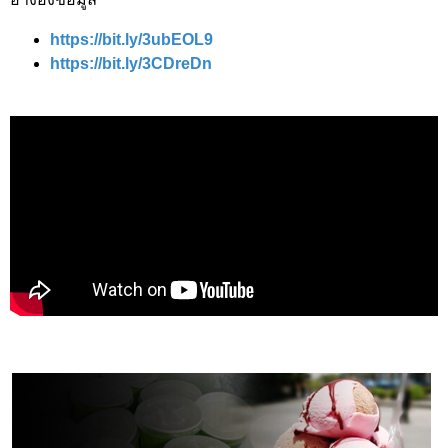
https://bit.ly/3ubEOL9
https://bit.ly/3CDreDn