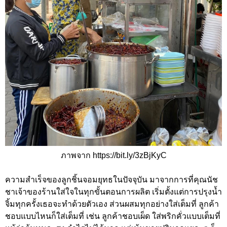
ภาพจาก https://bit.ly/3zBjKyC
ความสำเร็จของลูกชิ้นจอมยุทธในปัจจุบัน มาจากการที่คุณนัช
ชาเจ้าของร้านใส่ใจในทุกขั้นตอนการผลิต เริ่มตั้งแต่การปรุงน้ำ
จิ้มทุกครั้งเธอจะทำด้วยตัวเอง ส่วนผสมทุกอย่างใส่เต็มที่ ลูกค้า
ชอบแบบไหนก็ใส่เต็มที่ เช่น ลูกค้าชอบเผ็ด ใส่พริกคั่วแบบเต็มที่